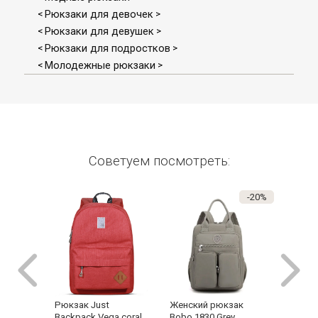
Рюкзаки для девочек
<
>
Рюкзаки для девушек
<
>
Рюкзаки для подростков
<
>
Молодежные рюкзаки
<
>
Советуем посмотреть:
-20%
Рюкзак Just
Женский рюкзак
Рюкзак
Backpack Vega coral
Bobo 1830 Grey
Backpa