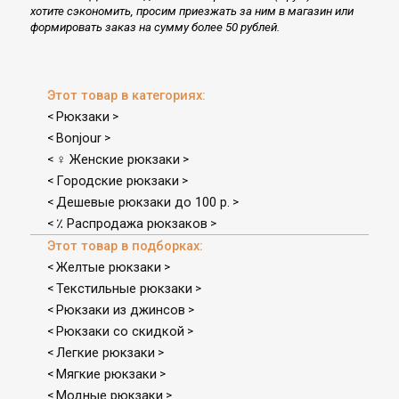
хотите сэкономить, просим приезжать за ним в магазин или
формировать заказ на сумму более 50 рублей.
Этот товар в категориях:
Рюкзаки
<
>
Bonjour
<
>
♀ Женские рюкзаки
<
>
Городские рюкзаки
<
>
Дешевые рюкзаки до 100 р.
<
>
٪ Распродажа рюкзаков
<
>
Этот товар в подборках:
Желтые рюкзаки
<
>
Текстильные рюкзаки
<
>
Рюкзаки из джинсов
<
>
Рюкзаки со скидкой
<
>
Легкие рюкзаки
<
>
Мягкие рюкзаки
<
>
Модные рюкзаки
<
>