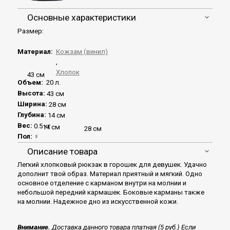
Основные характеристики
Размер:
Материал:
Кожзам (винил)
,
Хлопок
43 см
Объем:
20 л.
Высота:
43 см
Ширина:
28 см
Глубина:
14 см
Вес:
0.5 кг
14 см
28 см
Пол:
♀
Описание товара
Легкий хлопковый рюкзак в горошек для девушек. Удачно
дополнит твой образ. Материал приятный и мягкий. Одно
основное отделение с карманом внутри на молнии и
небольшой передний кармашек. Боковые карманы также
на молнии. Надежное дно из искусственной кожи.
Внимание.
Доставка данного товара платная (5 руб.) Если