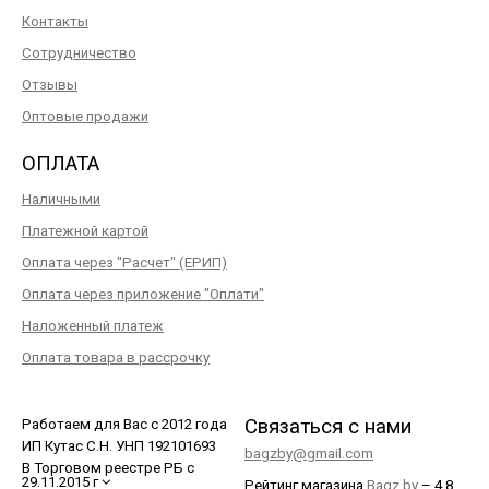
Контакты
Сотрудничество
Отзывы
Оптовые продажи
ОПЛАТА
Наличными
Платежной картой
Оплата через "Расчет" (ЕРИП)
Оплата через приложение "Оплати"
Наложенный платеж
Оплата товара в рассрочку
Связаться с нами
Работаем для Вас с 2012 года
ИП Кутас С.Н. УНП 192101693
bagzby@gmail.com
В Торговом реестре РБ с
29.11.2015 г
Рейтинг магазина
Bagz.by
–
4.8