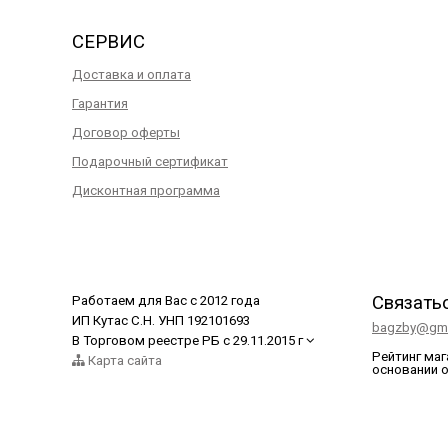
СЕРВИС
Доставка и оплата
Гарантия
Договор оферты
Подарочный сертификат
Дисконтная программа
Связать
Работаем для Вас с 2012 года
ИП Кутас С.Н. УНП 192101693
bagzby@gma
В Торговом реестре РБ с 29.11.2015 г
Рейтинг ма
Карта сайта
основании 