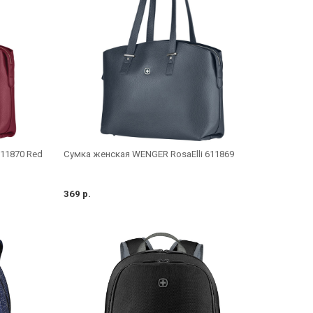
611870 Red
Сумка женская WENGER RosaElli 611869
369 р.