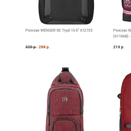
Рюкзак WENGER XE Tryal 15.6" 612735
Рюкзак WE
(611668) -
320 р.
288 р.
210 р.