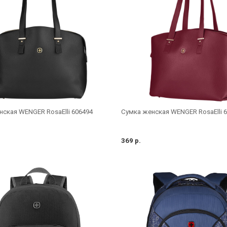
ская WENGER RosaElli 606494
Сумка женская WENGER RosaElli 
369 р.