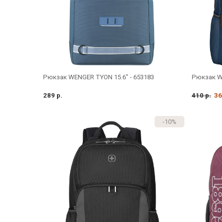
Рюкзак WENGER TYON 15.6" - 653183
Рюкзак WE
289 р.
410 р.
36
-10%