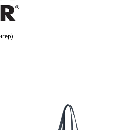
нгер)