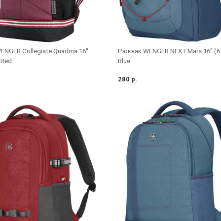
NGER Collegiate Quadma 16''
Рюкзак WENGER NEXT Mars 16'' (61
 Red
Blue
280 р.