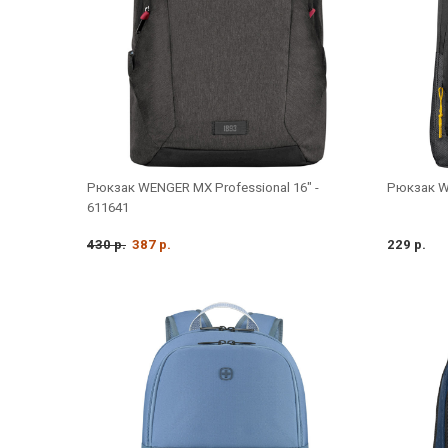
Рюкзак WENGER MX Professional 16" -
Рюкзак WE
611641
430 р.
387 р.
229 р.