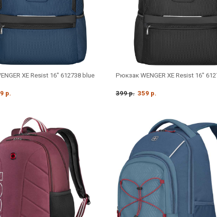
NGER XE Resist 16" 612738 blue
Рюкзак WENGER XE Resist 16" 612
9 р.
399 р.
359 р.