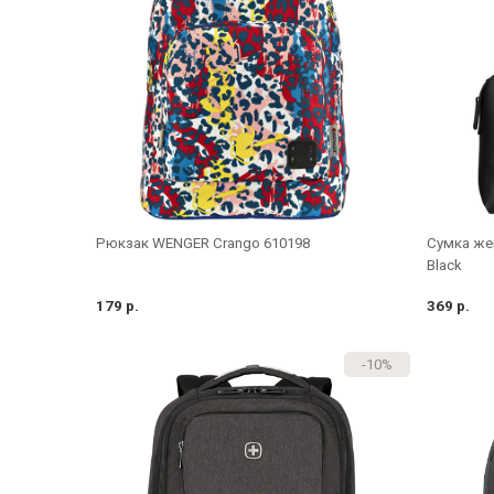
Сумка жен
Рюкзак WENGER Crango 610198
Black
179 р.
369 р.
-10%