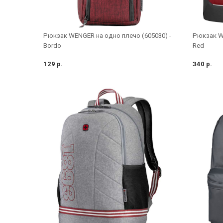
Рюкзак WENGER на одно плечо (605030) -
Рюкзак WE
Bordo
Red
129 р.
340 р.