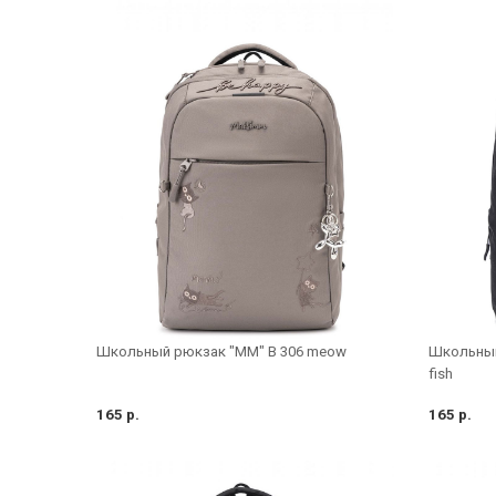
Школьный рюкзак "MM" B 306 meow
Школьный
fish
165 р.
165 р.