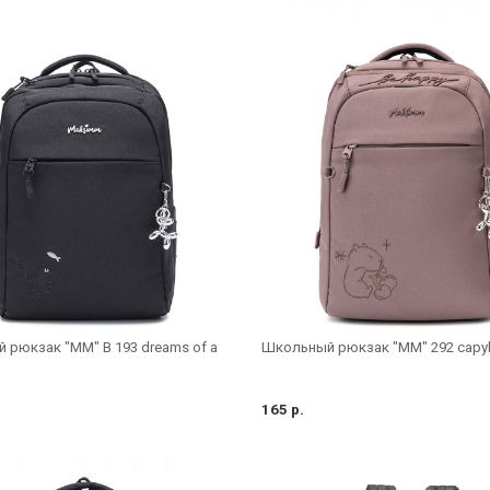
 рюкзак "MM" B 193 dreams of a
Школьный рюкзак "MM" 292 capy
165 р.