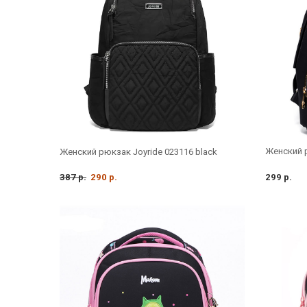
Женский р
Женский рюкзак Joyride 023116 black
387 р.
290 р.
299 р.