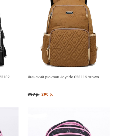
23132
Женский рюкзак Joyride 023116 brown
387 р.
290 р.