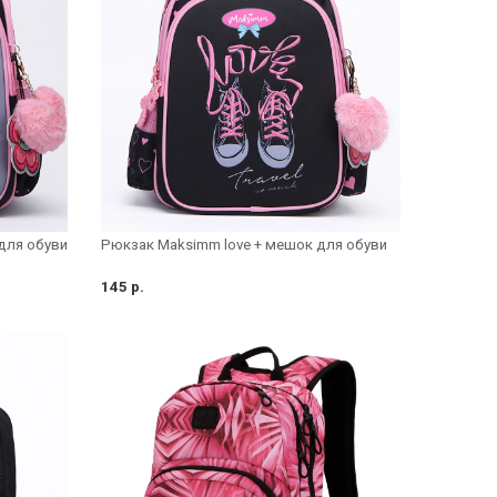
для обуви
Рюкзак Maksimm love + мешок для обуви
145 р.