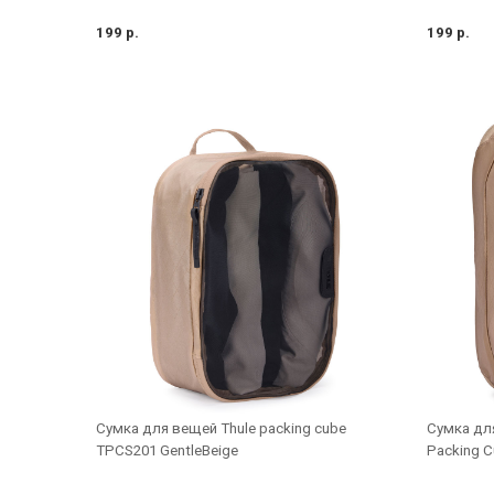
199 р.
199 р.
Сумка для вещей Thule packing cube
Сумка для
TPCS201 GentleBeige
Packing C