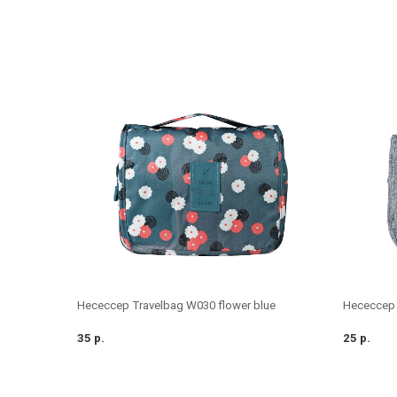
Несессер Travelbag W030 flower blue
Несессер 
35 р.
25 р.