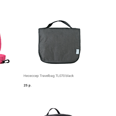
Несессер Travelbag TL070 black
25 р.