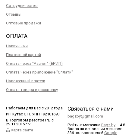
Сотрудничество
Отзывы
Оптовые продажи
ОПЛАТА
Наличными
Платежной картой
Оплата через "Расчет" (ЕРИП)
Оплата через приложение "Оплати"
Наложенный платеж
Оплата товара в рассрочку
Связаться с нами
Работаем для Вас с 2012 года
ИП Кутас С.Н. УНП 192101693
bagzby@gmail.com
В Торговом реестре РБ с
29.11.2015 г
Рейтинг магазина
Bagz.by
–
4.8
балла
на основании отзывов
Карта сайта
336
пользователей
Google