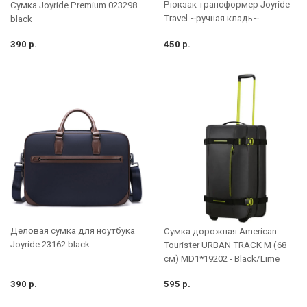
Рюкзак трансформер Joyride
Сумка Joyride Premium 023298
Travel ~ручная кладь~
black
390 р.
450 р.
Деловая сумка для ноутбука
Сумка дорожная American
Joyride 23162 black
Tourister URBAN TRACK M (68
см) MD1*19202 - Black/Lime
390 р.
595 р.