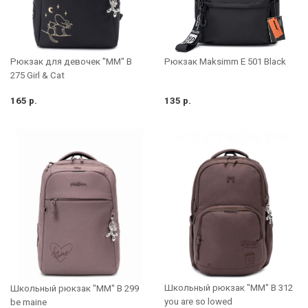
Рюкзак для девочек "MM" B
Рюкзак Maksimm E 501 Black
275 Girl & Cat
165 р.
135 р.
Школьный рюкзак "MM" B 312
Школьный рюкзак "MM" B 299
you are so lowed
be maine