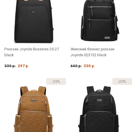
Рюкзак Joyride Bussines 25-27
Женский бизнес рюкзак
black
Joyride 023132 black
330 р.
297 р.
440 р.
330 р.
-25%
-25%