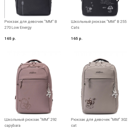
Рюкзак для девочек "MM" B
Школьный рюкзак "MM" B 255
270 Low Energy
Cats
165 р.
165 р.
Школьный рюкзак "MM" 292
Рюкзак для девочек "MM" 302
capybara
cat