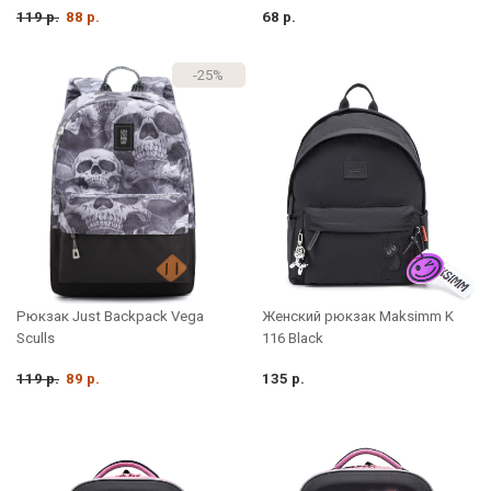
119 р.
88 р.
68 р.
-25%
Рюкзак Just Backpack Vega
Женский рюкзак Maksimm K
Sculls
116 Black
119 р.
89 р.
135 р.