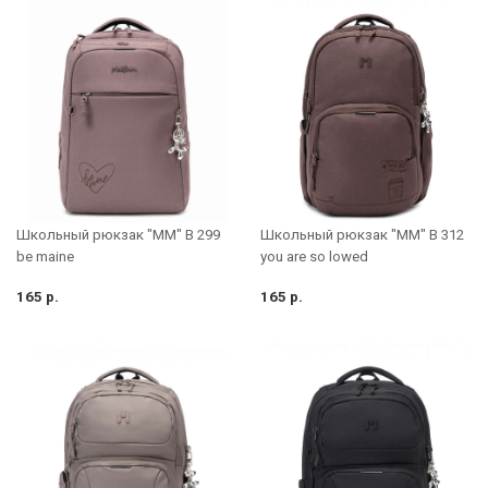
Школьный рюкзак "MM" B 312
Школьный рюкзак "MM" B 299
you are so lowed
be maine
165 р.
165 р.