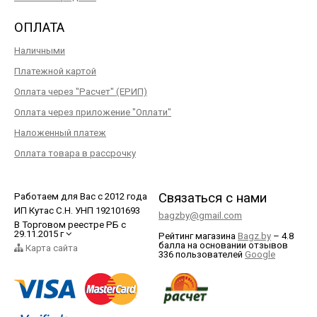
ОПЛАТА
Наличными
Платежной картой
Оплата через "Расчет" (ЕРИП)
Оплата через приложение "Оплати"
Наложенный платеж
Оплата товара в рассрочку
Связаться с нами
Работаем для Вас с 2012 года
ИП Кутас С.Н. УНП 192101693
bagzby@gmail.com
В Торговом реестре РБ с
29.11.2015 г
Рейтинг магазина
Bagz.by
–
4.8
балла
на основании отзывов
Карта сайта
336
пользователей
Google