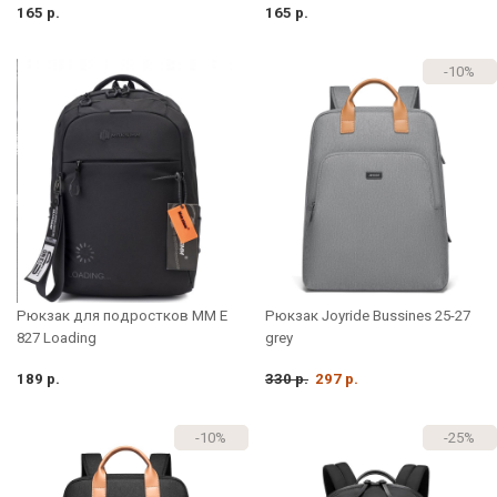
165 р.
165 р.
-10%
Рюкзак для подростков MM E
Рюкзак Joyride Bussines 25-27
827 Loading
grey
189 р.
330 р.
297 р.
-10%
-25%