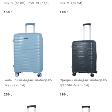
Sky -S- (55 см) ~ручная кладь~
Sky -M- (65 см)
150 р.
190 р.
Большой чемодан Eurobags 85
Средний чемодан Eurobags 85
Sky -L- (75 см)
graphite -M- (65 см)
200 р.
190 р.