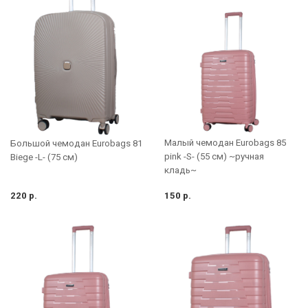
Малый чемодан Eurobags 85
Большой чемодан Eurobags 81
pink -S- (55 см) ~ручная
Biege -L- (75 см)
кладь~
220 р.
150 р.