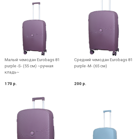
Малый чемодан Eurobags 81
Средний чемодан Eurobags 81
purple -S- (55 см) ~ручная
purple -M- (65 см)
кладь~
170 р.
200 р.