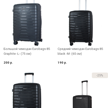
Большой чемодан Eurobags 85
Средний чемодан Eurobags 85
Graphite -L- (75 см)
black -M- (65 см)
200 р.
190 р.
-25%