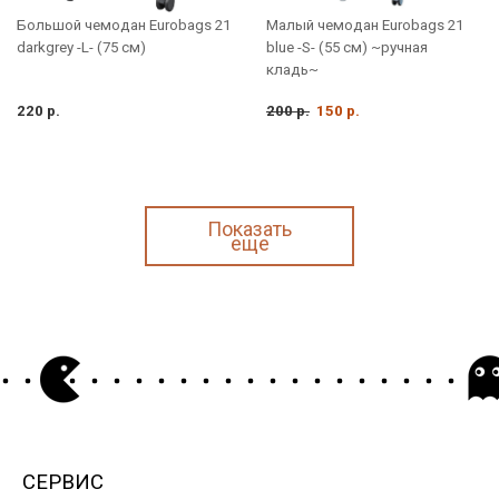
Малый чемодан Eurobags 21
Большой чемодан Eurobags 21
blue -S- (55 см) ~ручная
darkgrey -L- (75 см)
кладь~
220 р.
200 р.
150 р.
Показать
еще
СЕРВИС