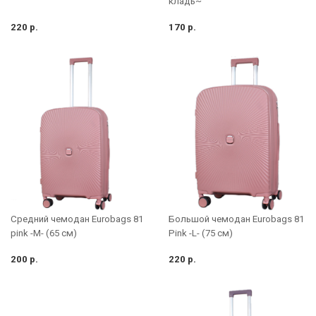
кладь~
220 р.
170 р.
Средний чемодан Eurobags 81
Большой чемодан Eurobags 81
pink -M- (65 см)
Pink -L- (75 см)
200 р.
220 р.