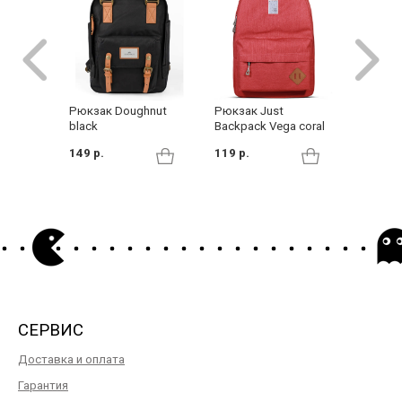
Рюкзак Just
Рюкзак Doughnut
Рюкзак 
Backpack Vega coral
black
blue
119 р.
149 р.
48 р.
СЕРВИС
Доставка и оплата
Гарантия