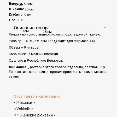
Высота:
40 см
40 см
Ширина:
25 см
Глубина:
9 см
Пол:
♂
♀
Описание товара
9 см
25 см
Рюкзак из искусственной кожи с подкладочной тканью.
Размер — 40 х 25 х 9 см. (подходит для формата А4)
Объём — 9 литров.
Кармашек на молнии впереди.
Сделано в Республике Беларусь.
Внимание.
Доставка этого товара отдельно, платная - 5 р.
Если хотите сэкономить, просим приезжать к нам в магазин
за ним.
Этот товар в категориях:
Рюкзаки
<
>
Vokladki
<
>
♀ Женские рюкзаки
<
>