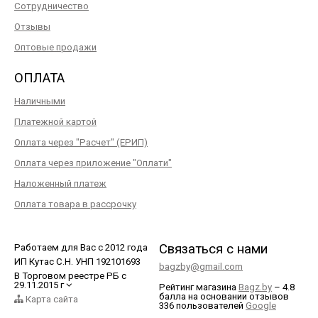
Сотрудничество
Отзывы
Оптовые продажи
ОПЛАТА
Наличными
Платежной картой
Оплата через "Расчет" (ЕРИП)
Оплата через приложение "Оплати"
Наложенный платеж
Оплата товара в рассрочку
Связаться с нами
Работаем для Вас с 2012 года
ИП Кутас С.Н. УНП 192101693
bagzby@gmail.com
В Торговом реестре РБ с
29.11.2015 г
Рейтинг магазина
Bagz.by
–
4.8
балла
на основании отзывов
Карта сайта
336
пользователей
Google