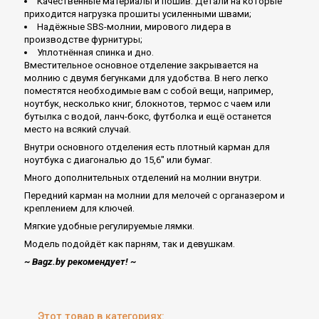
Качественные материалы и пошив. Детали на которые
приходится нагрузка прошиты усиленными швами;
Надёжные SBS-молнии, мирового лидера в
производстве фурнитуры;
Уплотнённая спинка и дно.
Вместительное основное отделение закрывается на
молнию с двумя бегунками для удобства. В него легко
поместятся необходимые вам с собой вещи, например,
ноутбук, несколько книг, блокнотов, термос с чаем или
бутылка с водой, ланч-бокс, футболка и ещё останется
место на всякий случай.
Внутри основного отделения есть плотный карман для
ноутбука с диагональю до 15,6" или бумаг.
Много дополнительных отделений на молнии внутри.
Передний карман на молнии для мелочей с органазером и
креплением для ключей.
Мягкие удобные регулируемые лямки.
Модель подойдёт как парням, так и девушкам.
~ Bagz.by рекомендует! ~
Этот товар в категориях: