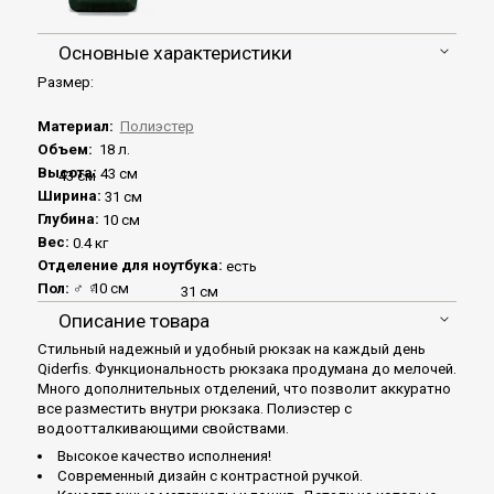
Основные характеристики
Размер:
Материал:
Полиэстер
Объем:
18 л.
Высота:
43 см
43 см
Ширина:
31 см
Глубина:
10 см
Вес:
0.4 кг
Отделение для ноутбука:
есть
Пол:
♂
♀
10 см
31 см
Описание товара
Стильный надежный и удобный рюкзак на каждый день
Qiderfis. Функциональность рюкзака продумана до мелочей.
Много дополнительных отделений, что позволит аккуратно
все разместить внутри рюкзака. Полиэстер с
водоотталкивающими свойствами.
Высокое качество исполнения!
Современный дизайн с контрастной ручкой.