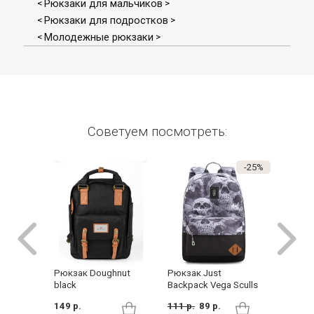
Рюкзаки для мальчиков
<
>
Рюкзаки для подростков
<
>
Молодежные рюкзаки
<
>
Советуем посмотреть:
-25%
Рюкзак Doughnut
Рюкзак Just
Рюкзак 
black
Backpack Vega Sculls
blue
149 р.
111 р.
89 р.
48 р.