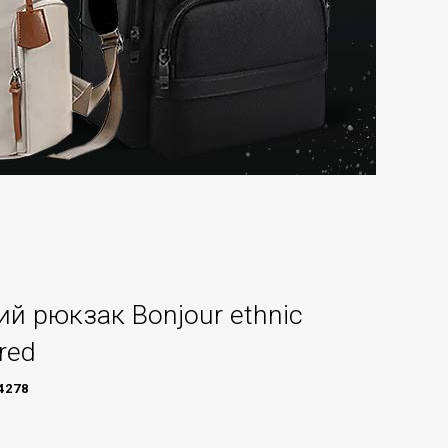
й рюкзак Bonjour ethnic
red
4278