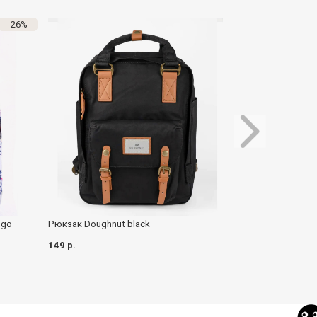
-26%
ngo
Рюкзак Doughnut black
Рюкзак Qiderfis 
149 р.
139 р.
126 р.