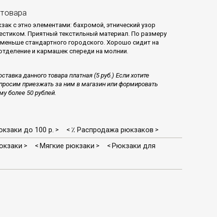
 товара
зак с этно элементами: бахромой, этнический узор
стиком. Приятный текстильный материал. По размеру
 меньше стандартного городского. Хорошо сидит на
 отделение и кармашек спереди на молнии.
ставка данного товара платная (5 руб.) Если хотите
просим приезжать за ним в магазин или формировать
му более 50 рублей.
кзаки до 100 р.
٪ Распродажа рюкзаков
>
<
>
юкзаки
Мягкие рюкзаки
Рюкзаки для
>
<
>
<