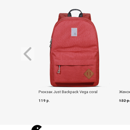
Рюкзак Just Backpack Vega coral
Женск
119 р.
132 р