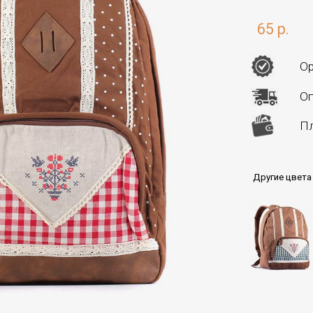
65 р.
Ор
Оп
Пл
Другие цвета