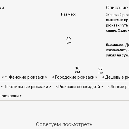
ки
Описание
Размер:
Женский рюк
вышитый кре
рюкзак чуть
спине. Одно
39
см
Внимание.
До
сэкономить, 
заказ на сум
16
27
см
см
♀ Женские рюкзаки
Городские рюкзаки
Дешевые рю
<
>
<
>
<
Текстильные рюкзаки
Рюкзаки со скидкой
Легкие р
<
>
<
>
<
 рюкзаки
>
Советуем посмотреть: