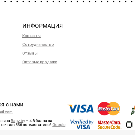
ИНФОРМАЦИЯ
Контакты
Сотрудничество
Отзывы
Оптовые продажи
ся с нами
il.com
газина
Bagz.by
–
4.8 балла
на
отзывов
336
пользователей
Google