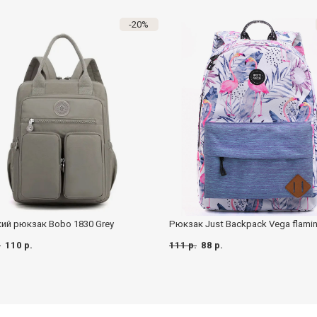
-20%
ий рюкзак Bobo 1830 Grey
Рюкзак Just Backpack Vega flami
.
110 р.
111 р.
88 р.