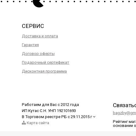
СЕРВИС
Доставка и оплата
Гарантия
Договор оферты
Подарочный сертификат
Дисконтная программа
Связать
Работаем для Вас с 2012 года
ИП Кутас С.Н. УНП 192101693
bagzby@gma
В Торговом реестре РБ с 29.11.2015 г
Рейтинг ма
Карта сайта
основании 