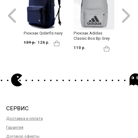
Рюкзак 
Рюкзак Adidas
Рюкзак Qiderfis navy
Classic Bos Bp Grey
140 р.
139 р.
126 р.
110 р.
СЕРВИС
Доставка и оплата
Гарантия
Договор оферты