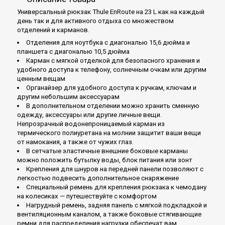
Универсальный рюкзак Thule EnRoute на 23 L как на каждый
день так и для активного отдыха со множеством
отделений и карманов.
Отделения для ноутбука с диагональю 15,6 дюйма и
планшета с диагональю 10,5 дюйма
Карман с мягкой отделкой для безопасного хранения и
удобного доступа к телефону, солнечным очкам или другим
ценным вещам
Органайзер для удобного доступа к ручкам, ключам и
другим небольшим аксессуарам
В дополнительном отделении можно хранить сменную
одежду, аксессуары или другие личные вещи.
Непрозрачный водонепроницаемый карман из
термического полиуретана на молнии защитит ваши вещи
от намокания, а также от чужих глаз.
В сетчатые эластичные внешние боковые карманы
можно положить бутылку воды, блок питания или зонт
Крепления для шнуров на передней панели позволяют с
легкостью подвесить дополнительное снаряжение
Специальный ремень для крепления рюкзака к чемодану
на колесиках — путешествуйте с комфортом
Нагрудный ремень, задняя панель с мягкой подкладкой и
вентиляционным каналом, а также боковые стягивающие
ремни для распределения нагрузки обеспечат вам