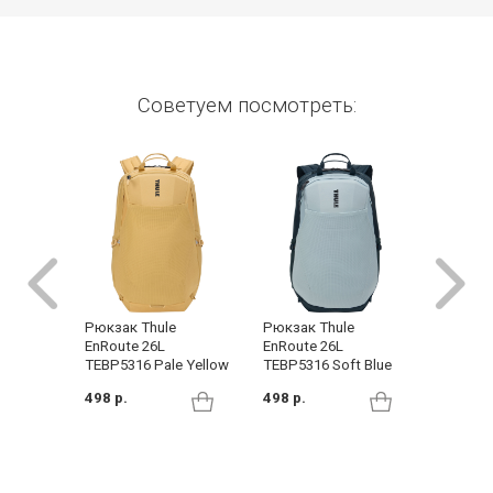
Советуем посмотреть:
Рюкзак
Рюкзак Thule
Рюкзак Thule
Quiet G
EnRoute 26L
EnRoute 26L
(TCAM6
TEBP5316 Pale Yellow
TEBP5316 Soft Blue
305 р.
498 р.
498 р.