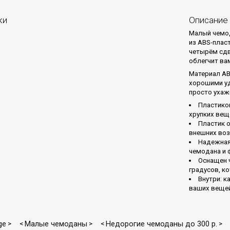
ки
Описание
Малый чемод
из ABS-плас
четырём сдв
облегчит ва
Материал AB
хорошими уд
просто ухаж
Пластико
хрупких вещ
Пластик 
внешних воз
Надежная
чемодана и 
Оснащен 
градусов, к
Внутри: к
ваших вещей
ge
Малые чемоданы
Недорогие чемоданы до 300 р.
>
<
>
<
>