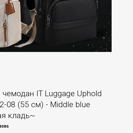
чемодан IT Luggage Uphold
2-08 (55 см) - Middle blue
ая кладь~
8086