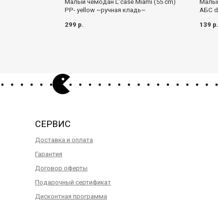
Малый чемодан L’case Miami (55 cm)
Малый
PP- yellow ~ручная кладь~
АБС d
299 р.
139 р
СЕРВИС
Доставка и оплата
Гарантия
Договор оферты
Подарочный сертификат
Дисконтная программа