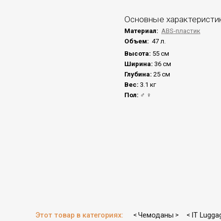
Основные характеристи
Материал:
ABS-пластик
Объем:
47 л.
Высота:
55 см
Ширина:
36 см
Глубина:
25 см
Вес:
3.1 кг
Пол:
♂ ♀
Этот товар в категориях:
Чемоданы
IT Lugga
<
>
<