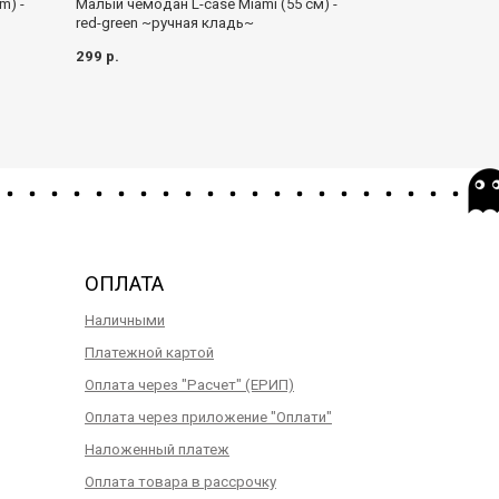
Малый чемодан L-case Miami (55 см) -
m) -
Малый чемодан I
red-green ~ручная кладь~
см) biege ~ручн
299 р.
249 р.
ОПЛАТА
Наличными
Платежной картой
Оплата через "Расчет" (ЕРИП)
Оплата через приложение "Оплати"
Наложенный платеж
Оплата товара в рассрочку