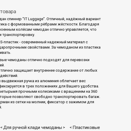
 товара
ан спиннер "IT Luggage". Отличный, надёжный вариант
тика с формованными рёбрами жёсткости. Благодаря
оенным колёсам чемодан отлично управляется, что
м транспортировку.
S-пластик - современный надежный материал с
аропрочными свойствами. За чемоданом из пластика
ивать.
вые чемоданы отлично подходят для перевозки
ей.
отлично защищает внутреннее содержание от любых
действий.
 выдвижная ручка из алюминия облегчает вес
фиксируется в трех положениях для Вашего удобства.
четырьмя прочными колесиками с вращением на 360
оторые позволяют свободно транспортировать багаж.
арман из сетки на молнии, фиксатор с зажимом для
.
Для ручной клади чемоданы
Пластиковые
<
>
<