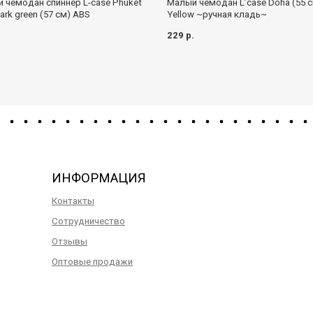
Малый чемодан L’case Doha (55 c
 чемодан спиннер L-case Phuket
Yellow ~ручная кладь~
ark green (57 см) ABS
229 р.
.
ИНФОРМАЦИЯ
Контакты
Сотрудничество
Отзывы
Оптовые продажи