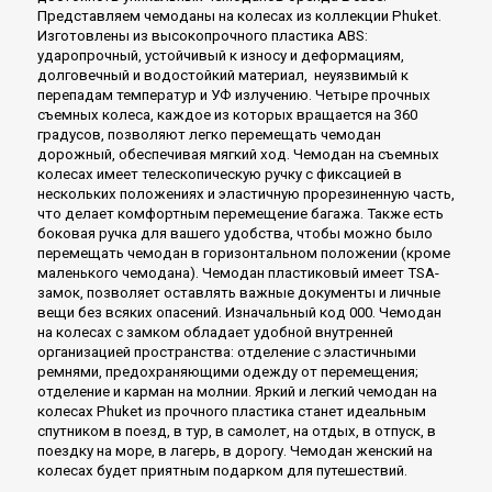
Представляем чемоданы на колесах из коллекции Phuket.
Изготовлены из высокопрочного пластика ABS:
ударопрочный, устойчивый к износу и деформациям,
долговечный и водостойкий материал, неуязвимый к
перепадам температур и УФ излучению. Четыре прочных
съемных колеса, каждое из которых вращается на 360
градусов, позволяют легко перемещать чемодан
дорожный, обеспечивая мягкий ход. Чемодан на съемных
колесах имеет телескопическую ручку с фиксацией в
нескольких положениях и эластичную прорезиненную часть,
что делает комфортным перемещение багажа. Также есть
боковая ручка для вашего удобства, чтобы можно было
перемещать чемодан в горизонтальном положении (кроме
маленького чемодана). Чемодан пластиковый имеет TSA-
замок, позволяет оставлять важные документы и личные
вещи без всяких опасений. Изначальный код 000. Чемодан
на колесах с замком обладает удобной внутренней
организацией пространства: отделение с эластичными
ремнями, предохраняющими одежду от перемещения;
отделение и карман на молнии. Яркий и легкий чемодан на
колесах Phuket из прочного пластика станет идеальным
спутником в поезд, в тур, в самолет, на отдых, в отпуск, в
поездку на море, в лагерь, в дорогу. Чемодан женский на
колесах будет приятным подарком для путешествий.