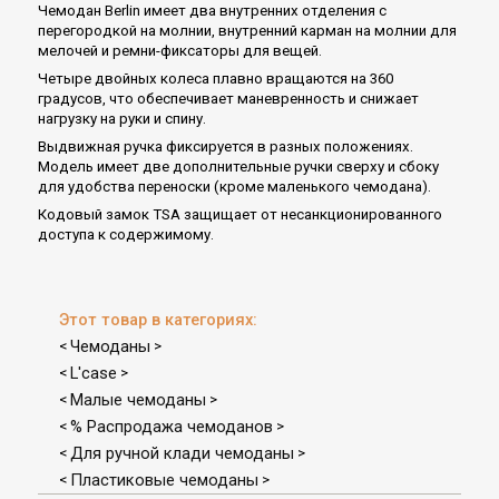
Чемодан Berlin имеет два внутренних отделения с
перегородкой на молнии, внутренний карман на молнии для
мелочей и ремни-фиксаторы для вещей.
Четыре двойных колеса плавно вращаются на 360
градусов, что обеспечивает маневренность и снижает
нагрузку на руки и спину.
Выдвижная ручка фиксируется в разных положениях.
Модель имеет две дополнительные ручки сверху и сбоку
для удобства переноски (кроме маленького чемодана).
Кодовый замок TSA защищает от несанкционированного
доступа к содержимому.
Этот товар в категориях:
Чемоданы
<
>
L'case
<
>
Малые чемоданы
<
>
% Распродажа чемоданов
<
>
Для ручной клади чемоданы
<
>
Пластиковые чемоданы
<
>