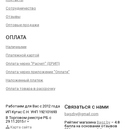
Сотрудничество
Отзывы
Оптовые продажи
ОПЛАТА
Наличными
Платежной картой
Оплата через "Расчет" (ЕРИП)
Оплата через приложение "Оплати"
Наложенный платеж
Оплата товара в рассрочку
Связаться с нами
Работаем для Вас с 2012 года
ИП Кутас С.Н. УНП 192101693
bagzby@gmail.com
В Торговом реестре РБ с
29.11.2015 г
Рейтинг магазина
Bagz.by
–
4.8
балла
на основании отзывов
Карта сайта