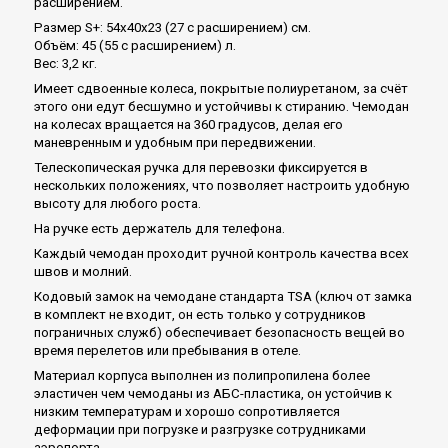
расширением.
Размер S+: 54x40x23 (27 с расширением) см.
Объём: 45 (55 с расширением) л.
Вес: 3,2 кг.
Имеет сдвоенные колеса, покрытые полиуретаном, за счёт
этого они едут бесшумно и устойчивы к стиранию. Чемодан
на колесах вращается на 360 градусов, делая его
маневренным и удобным при передвижении.
Телескопическая ручка для перевозки фиксируется в
нескольких положениях, что позволяет настроить удобную
высоту для любого роста.
На ручке есть держатель для телефона.
Каждый чемодан проходит ручной контроль качества всех
швов и молний.
Кодовый замок на чемодане стандарта TSA (ключ от замка
в комплект не входит, он есть только у сотрудников
пограничных служб) обеспечивает безопасность вещей во
время перелетов или пребывания в отеле.
Материал корпуса выполнен из полипропилена более
эластичен чем чемоданы из АБС-пластика, он устойчив к
низким температурам и хорошо сопротивляется
деформации при погрузке и разгрузке сотрудниками
аэропорта.