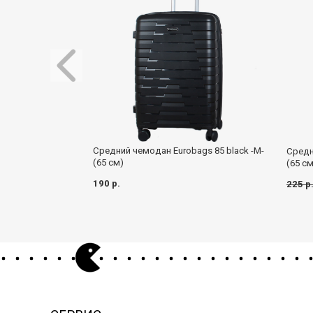
Средний чемодан Eurobags 85 black -M-
Средн
(65 см)
(65 см
190 р.
225 р