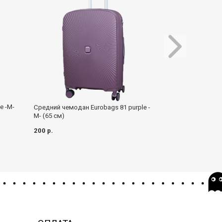
Средний чемодан
e -M-
Средний чемодан Eurobags 81 purple -
(65 см)
M- (65 см)
190 р.
200 р.