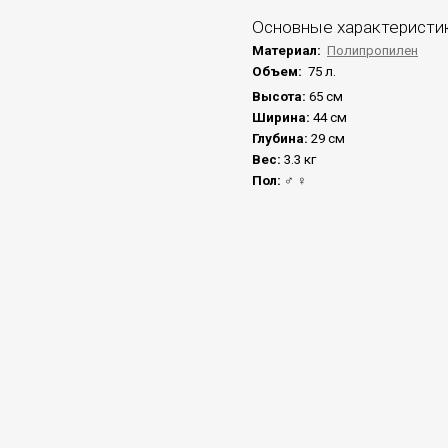
Основные характеристи
Материал:
Полипропилен
Объем:
75 л.
Высота:
65 см
Ширина:
44 см
Глубина:
29 см
Вес:
3.3 кг
Пол:
♂ ♀