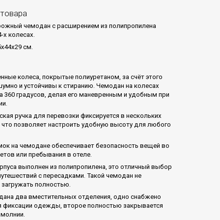
 товара
ожный чемодан с расширением из полипропилена
4-х колесах.
5x44x29 см.
нные колеса, покрытые полиуретаном, за счёт этого
 шумно и устойчивы к стиранию. Чемодан на колесах
а 360 градусов, делая его маневренным и удобным при
ии.
ская ручка для перевозки фиксируется в нескольких
 что позволяет настроить удобную высоту для любого
ок на чемодане обеспечивает безопасность вещей во
етов или пребывания в отеле.
рпуса выполнен из полипропилена, это отличный выбор
путешествий с пересадками. Такой чемодан не
 загружать полностью.
дана два вместительных отделения, одно снабжено
 фиксации одежды, второе полностью закрывается
 молнии.