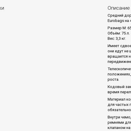
ки
Описание
Средний дор
Eurobags на 
Размер M: 6
Объём: 75 л.
Вес: 3,3 кг.
Имеет сдвое
они едут не
вращается н
передвижен
Телескопиче
положениях,
роста.
Кодовый зам
время перел
Материал ко
для частых 
обязательно
Внутри чемо
ремнями для
клапаном на