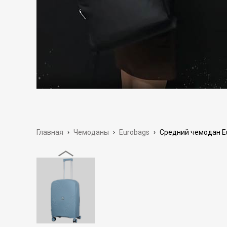
Главная
›
Чемоданы
›
Eurobags
›
Средний чемодан Eu