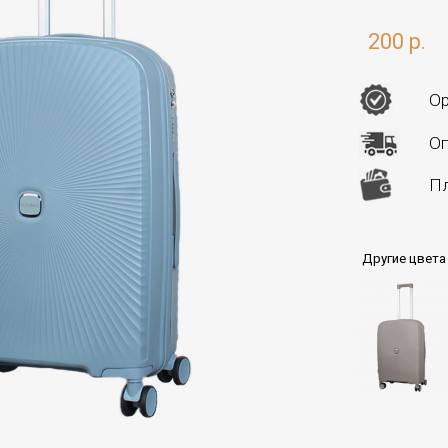
200 р.
Ор
Оп
Пл
Другие цвета