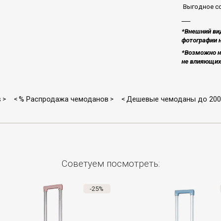
Выгодное со
___
*Внешний вид
фотографии н
*Возможно н
не влияющих 
s
% Распродажа чемоданов
Дешевые чемоданы до 200 
>
<
>
<
Советуем посмотреть:
-25%