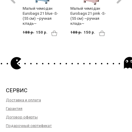
Малый 
Малый чемодан
Малый чемодан
Eurobag
Eurobags 21 blue -S-
Eurobags 21 pink -S-
(55 см)
(55 см) ~ручная
(55 см) ~ручная
кладь~
кладь~
кладь~
150 р.
188 р.
150 р.
188 р.
150 р.
СЕРВИС
Доставка и оплата
Гарантия
Договор оферты
Подарочный сертификат