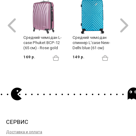
Средний чемодан
Средний чемодан L-
Средни
спиннер L'case New-
case Phuket BCP-12
спиннер
Delhi blue (61 см)
(65 см) - Rose gold
Phuket
green (
149 р.
169 р.
169 р.
СЕРВИС
Доставка и оплата