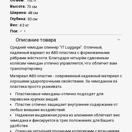
Объем:
102 л.
Высота:
73 см
Ширина:
48 см
Глубина:
30 см
Вес:
4.3 кг
Пол:
♂ ♀
Описание товара
Средний чемодан спиннер "IT Luggage". Отличный,
надёжный вариант из ABS-пластика с формованными
рёбрами жёсткости. Благодаря четырём сдвоенным
колёсам чемодан отлично управляется, что облегчит вам
транспортировку.
Материал ABS-пластик - современный надежный материал с
хорошими ударопрочными свойствами. За чемоданом из
пластика просто ухаживать.
Пластиковые чемоданы отлично подходят для
перевозки хрупких вещей.
Пластик отлично защищает внутреннее содержание от
любых внешних воздействий.
Надежная выдвижная ручка из алюминия облегчает вес
чемодана и фиксируется в трех положениях для Вашего
удобства.
Оснащен четырьмя прочными колесиками с вращением