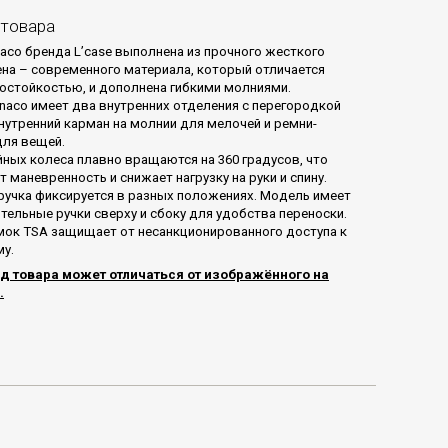
 товара
aco бренда L’case выполнена из прочного жесткого
на – современного материала, который отличается
остойкостью, и дополнена гибкими молниями.
aco имеет два внутренних отделения с перегородкой
внутренний карман на молнии для мелочей и ремни-
ля вещей.
ных колеса плавно вращаются на 360 градусов, что
 маневренность и снижает нагрузку на руки и спину.
учка фиксируется в разных положениях. Модель имеет
тельные ручки сверху и сбоку для удобства переноски.
ок TSA защищает от несанкционированного доступа к
у.
д товара может отличаться от изображённого на
.