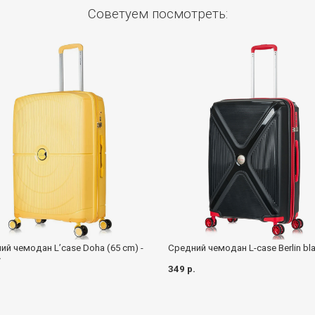
Советуем посмотреть:
ий чемодан L’case Doha (65 cm) -
Средний чемодан L-case Berlin bl
w
349 р.
.