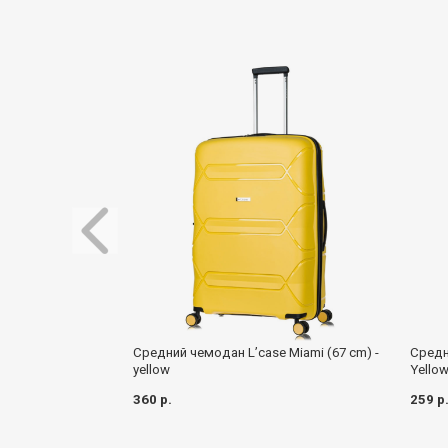
Средн
Средний чемодан L’case Miami (67 cm) -
Yello
yellow
259 р
360 р.