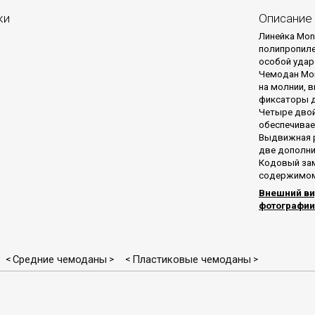
ки
Описание
Линейка Mon
полипропиле
особой удар
Чемодан Mon
на молнии, 
фиксаторы д
Четыре двой
обеспечивает
Выдвижная р
две дополни
Кодовый зам
содержимом
Внешний ви
фотографии
Средние чемоданы
Пластиковые чемоданы
<
>
<
>