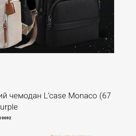
й чемодан L’case Monaco (67
urple
10692