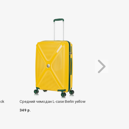
Средний чемодан L-case Berlin yellow
ack
Средний чемодан 
Orange
349 р.
349 р.