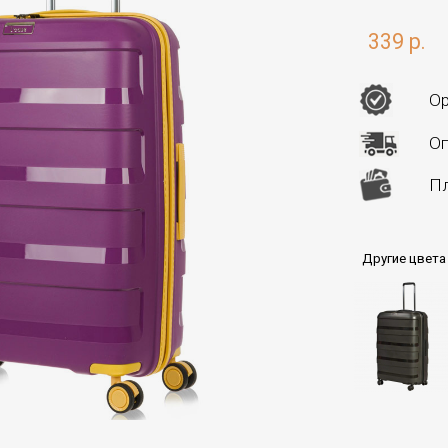
339 р.
Ор
Оп
Пл
Другие цвета