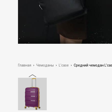
Главная
›
Чемоданы
›
L'case
›
Средний чемодан L’cas