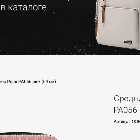
р Polar РА056 pink (64 см)
Средни
РА056 
Артикул:
100