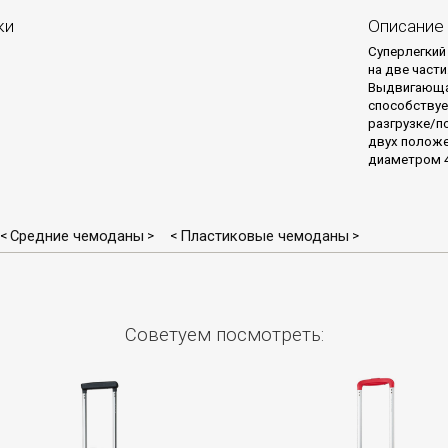
ки
Описание
Суперлегкий
на две част
Выдвигающая
способствуе
разгрузке/п
двух положе
диаметром 4
Средние чемоданы
Пластиковые чемоданы
<
>
<
>
Советуем посмотреть: