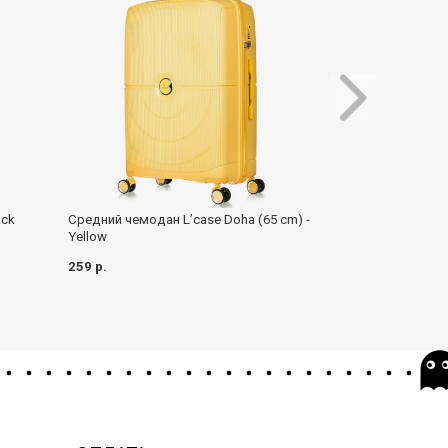
ack
Средний чемодан L’case Doha (65 cm) -
Средний чемодан
Yellow
(65 см) - Rose go
259 р.
169 р.