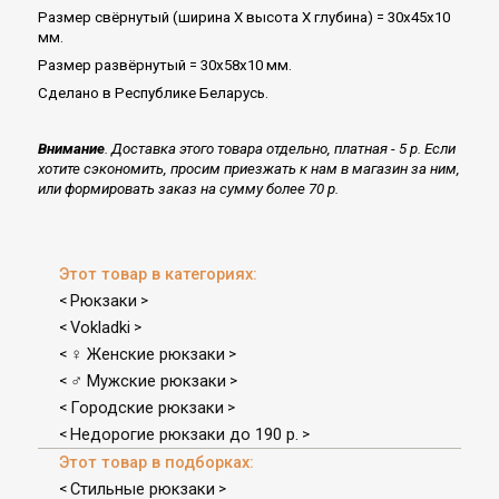
Размер свёрнутый (ширина Х высота Х глубина) = 30x45x10
мм.
Размер развёрнутый = 30x58x10 мм.
Сделано в Республике Беларусь.
Внимание
. Доставка этого товара отдельно, платная - 5 р. Если
хотите сэкономить, просим приезжать к нам в магазин за ним,
или формировать заказ на сумму более 70 р.
Этот товар в категориях:
Рюкзаки
<
>
Vokladki
<
>
♀ Женские рюкзаки
<
>
♂ Мужские рюкзаки
<
>
Городские рюкзаки
<
>
Недорогие рюкзаки до 190 р.
<
>
Этот товар в подборках:
Стильные рюкзаки
<
>