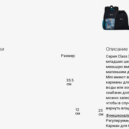
ки
Описание
Размер:
Серия Class 
младших шко
меньшую вме
маленьким д
Mini имеют 
35.5
карманы для
см
воды или зон
снабжен доп
можно запис
чтобы в слу
вернуть вла
12
25
см
см
Функциональ
Регулируем
Карман для 