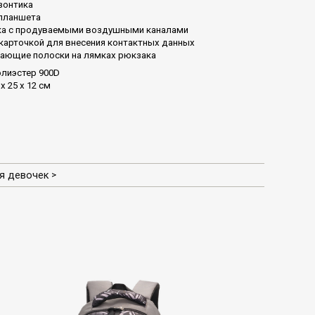
зонтика
планшета
ка с продуваемыми воздушными каналами
карточкой для внесения контактных данных
ающие полоски на лямках рюкзака
олиэстер 900D
x 25 x 12 см
я девочек
>