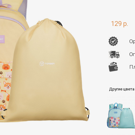
129 р.
Ор
Оп
Пл
Другие цвета