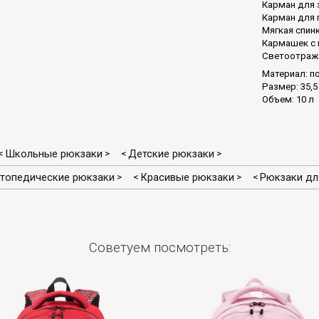
Карман для 
Карман для 
Мягкая спин
Кармашек с 
Светоотраж
Материал: п
Размер: 35,5 
Объем: 10 л
Школьные рюкзаки
Детские рюкзаки
<
>
<
>
топедические рюкзаки
Красивые рюкзаки
Рюкзаки дл
>
<
>
<
Советуем посмотреть: