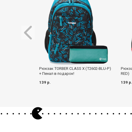
Рюкзак TORBER CLASS X (T2602-BLU-P)
Рюкза
+ Пенал в подарок!
RED)
139 р.
139 р