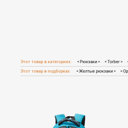
Этот товар в категориях:
Рюкзаки
Torber
<
>
<
>
Этот товар в подборках:
Желтые рюкзаки
Ор
<
>
<