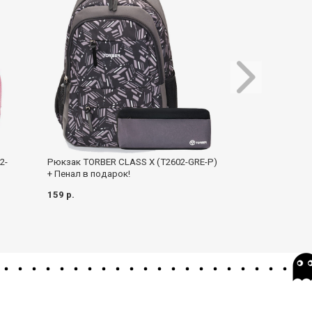
2-
Рюкзак TORBER CLASS X (T2602-GRE-P)
Рюкзак Just Bac
+ Пенал в подарок!
111 р.
88 р.
159 р.