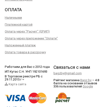
ОПЛАТА
Наличными
Платежной картой
Оплата через "Расчет" (ЕРИП)
Оплата через приложение "Оплати"
Наложенный платеж
Оплата товара в рассрочку
Связаться с нами
Работаем для Вас с 2012 года
ИП Кутас С.Н. УНП 192101693
bagzby@gmail.com
В Торговом реестре РБ с
29.11.2015 г
Рейтинг магазина
Bagz.by
–
4.8
балла
на основании отзывов
Карта сайта
336
пользователей
Google