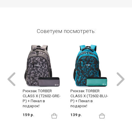
Советуем посмотреть:
Мини-р
Рюкзак TORBER
Рюкзак TORBER
TORBER
CLASS X (T2602-GRE-
CLASS X (T2602-BLU-
серый 
P) + Пенал в
P) + Пенал в
подарок!
подарок!
155 р.
159 р.
139 р.