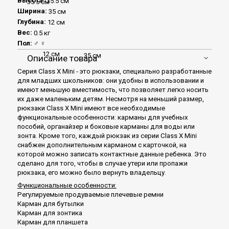
Высота:
35.5 см
35.5 см
Ширина:
35 см
Глубина:
12 см
Вес:
0.5 кг
Пол:
♂ ♀
12 см
35 см
Описание товара
Серия Class X Mini - это рюкзаки, специально разработанные
для младших школьников: они удобны в использовании и
имеют меньшую вместимость, что позволяет легко носить
их даже маленьким детям. Несмотря на меньший размер,
рюкзаки Class X Mini имеют все необходимые
функциональные особенности: карманы для учебных
пособий, органайзер и боковые карманы для воды или
зонта. Кроме того, каждый рюкзак из серии Class X Mini
снабжен дополнительным карманом с карточкой, на
которой можно записать контактные данные ребенка. Это
сделано для того, чтобы в случае утери или пропажи
рюкзака, его можно было вернуть владельцу.
Функциональные особенности:
Регулируемые продуваемые плечевые ремни
Карман для бутылки
Карман для зонтика
Карман для планшета