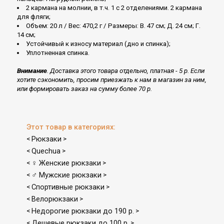
2 кармана на молнии, в т.ч. 1 с 2 отделениями. 2 кармана
для фляги;
Объем: 20 л / Вес: 470,2 г / Размеры: В. 47 см; Д. 24 см; Г.
14 см;
Устойчивый к износу материал (дно и спинка);
Уплотненная спинка.
Внимание
. Доставка этого товара отдельно, платная - 5 р. Если
хотите сэкономить, просим приезжать к нам в магазин за ним,
или формировать заказ на сумму более 70 р.
Этот товар в категориях:
Рюкзаки
<
>
Quechua
<
>
♀ Женские рюкзаки
<
>
♂ Мужские рюкзаки
<
>
Спортивные рюкзаки
<
>
Велорюкзаки
<
>
Недорогие рюкзаки до 190 р.
<
>
Дешевые рюкзаки до 100 р.
<
>