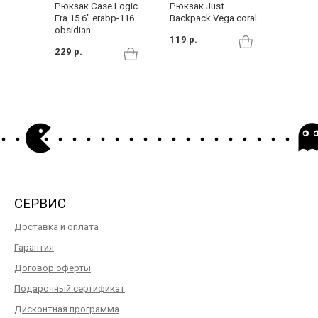
Рюкзак Just
Рюкзак Case Logic
Рюкзак 
Backpack Vega coral
Era 15.6" erabp-116
blue
obsidian
119 р.
48 р.
229 р.
СЕРВИС
Доставка и оплата
Гарантия
Договор оферты
Подарочный сертификат
Дисконтная программа