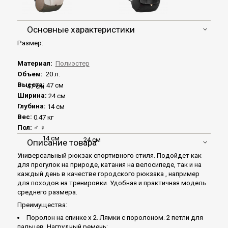
Основные характеристики
Размер:
Материал:
Полиэстер
Объем:
20 л.
Высота:
47 см
47 см
Ширина:
24 см
Глубина:
14 см
Вес:
0.47 кг
Пол:
♂
♀
14 см
24 см
Описание товара
Универсальный рюкзак спортивного стиля. Подойдет как
для прогулок на природе, катания на велосипеде, так и на
каждый день в качестве городского рюкзака , например
для походов на тренировки. Удобная и практичная модель
среднего размера.
Преимущества:
Поролон на спинке х 2. Лямки с поролоном. 2 петли для
пальцев. Нагрудный ремень;