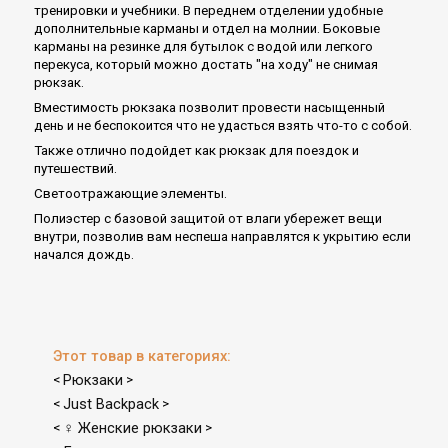
тренировки и учебники. В переднем отделении удобные
дополнительные карманы и отдел на молнии. Боковые
карманы на резинке для бутылок с водой или легкого
перекуса, который можно достать "на ходу" не снимая
рюкзак.
Вместимость рюкзака позволит провести насыщенный
день и не беспокоится что не удасться взять что-то с собой.
Также отлично подойдет как рюкзак для поездок и
путешествий.
Светоотражающие элементы.
Полиэстер с базовой защитой от влаги убережет вещи
внутри, позволив вам неспеша направлятся к укрытию если
начался дождь.
Этот товар в категориях:
Рюкзаки
<
>
Just Backpack
<
>
♀ Женские рюкзаки
<
>