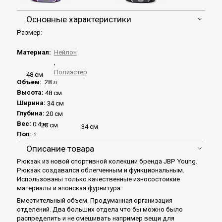
Основные характеристики
Размер:
Материал:
Нейлон
,
Полиэстер
48 см
Объем:
28 л.
Высота:
48 см
Ширина:
34 см
Глубина:
20 см
Вес:
0.4 кг
20 см
34 см
Пол:
♀
Описание товара
Рюкзак из новой спортивной колекции бренда JBP Young.
Рюкзак создавался облегченным и функциональным.
Использованы только качественные износостоикие
материалы и японская фурнитура.
Вместительный объем. Продуманная организация
отделений. Два больших отдела что бы можно было
распределить и не смешивать например вещи для