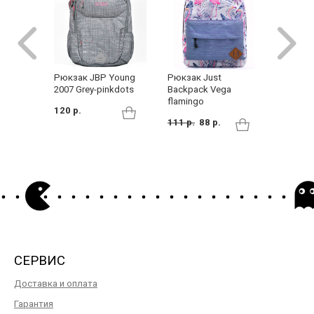
Рюкзак JBP Young
Рюкзак Just
Женски
2007 Grey-pinkdots
Backpack Vega
Bobo 18
flamingo
120 р.
132 р.
111 р.
88 р.
СЕРВИС
Доставка и оплата
Гарантия