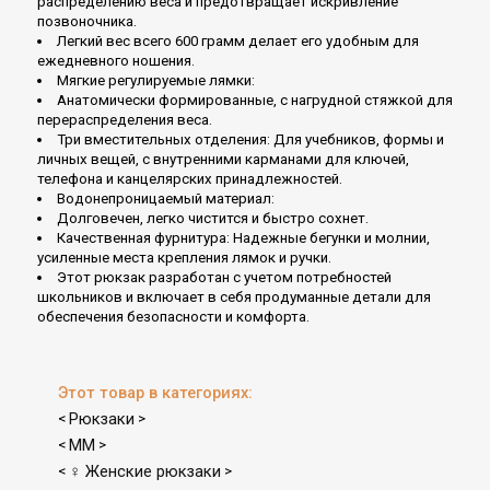
распределению веса и предотвращает искривление
позвоночника.
Легкий вес всего 600 грамм делает его удобным для
ежедневного ношения.
Мягкие регулируемые лямки:
Анатомически формированные, с нагрудной стяжкой для
перераспределения веса.
Три вместительных отделения: Для учебников, формы и
личных вещей, с внутренними карманами для ключей,
телефона и канцелярских принадлежностей.
Водонепроницаемый материал:
Долговечен, легко чистится и быстро сохнет.
Качественная фурнитура: Надежные бегунки и молнии,
усиленные места крепления лямок и ручки.
Этот рюкзак разработан с учетом потребностей
школьников и включает в себя продуманные детали для
обеспечения безопасности и комфорта.
Этот товар в категориях:
Рюкзаки
<
>
MM
<
>
♀ Женские рюкзаки
<
>