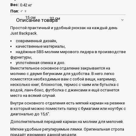
Вес:
0.42 кг
Пол:
♂
♀
15 см
32 см
Описание товара
Простой практичный и удобный рюкзак на каждый день
Just Backpack.
cовременный дизайн,
качественные материалы,
надёжные SBS-молнии мирового лидера в производстве
фурнитуры,
уплотнённая спинка и дно.
Вместительное основное отделение закрывается на
молнию с двумя бегунками для удобства. В него легко
поместятся необходимые вам с собой вещи, например,
несколько книг, блокнотов, термос с чаем или бутылка с
водой, ланч-бокс, футболка с джинсами и ещё останется
место на всякий случай.
Внутри основного отделения есть мягкий карман на резинке
в который можно поместить папку с бумагами или ноутбук с
диагональю до 15,6".
Дополнительный передний карман на молнии для мелочей.
Мягкие удобные регулируемые лямки. Оригинальная стропа
придаёт изюминку данной модели.