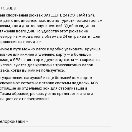
 товара
ый спортивный рюкзак SATELLITE 24 (СЭТЛАЙТ 24).
к для однодневных походов по туристическим тропам
ассам, так и для велопутешествий. Удобно сидит на
тяжении всего дня. По удобству этот рюкзак не
лее крупным моделям, а объема в 24 литра хватит для
аряжения на весь день.
имое в пути можно легко и удобно упаковать: крупные
новное или нижнее отделение, карту — в большой
рман, а GPS навигатор и другие гаджеты — в карман на
и используются для крепления треккинговых палок
ака, когда вы ими не пользуетесь.
 управление нагрузкой и еще больший комфорт в
спечивают сетчатые вставки системы подвески ACS
остоящие из отдельных зон для стабилизации и
 Таким образом, рюкзак уютно прилегает к спине и
ищает ее от перегревания.
елорюкзаки
>