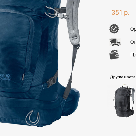
351 р.
Ор
Оп
Пл
Другие цвета