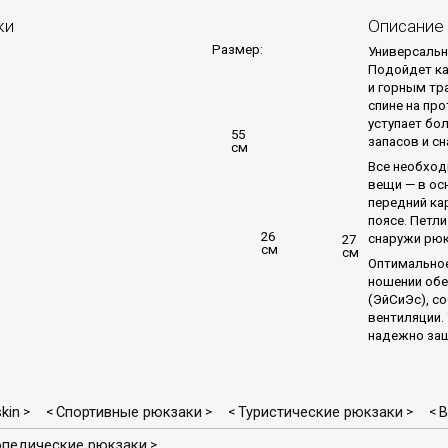
ки
Описание
Размер:
Универсальн
Подойдет ка
и горным тр
спине на про
уступает бо
55
запасов и сн
см
Все необход
вещи — в ос
передний ка
поясе. Петл
26
снаружи рюкз
27
см
см
Оптимальное
ношении обе
(ЭйСиЭс), с
вентиляции.
надежно защ
kin
Спортивные рюкзаки
Туристические рюкзаки
В
>
<
>
<
>
<
опедические рюкзаки
>