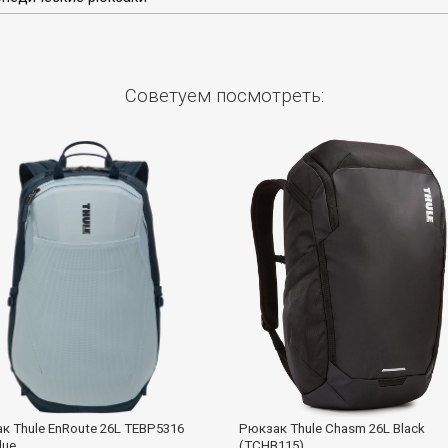
Советуем посмотреть:
к Thule EnRoute 26L TEBP5316
Рюкзак Thule Chasm 26L Black
lue
(TCHB115)