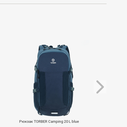
Рюкзак Thule En
Рюкзак TORBER Camping 20 L blue
Tinted Taupe