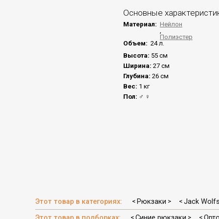
Основные характеристи
Материал:
Нейлон
,
Полиэстер
Объем:
24 л.
Высота:
55 см
Ширина:
27 см
Глубина:
26 см
Вес:
1 кг
Пол:
♂ ♀
Этот товар в категориях:
Рюкзаки
Jack Wolfs
<
>
<
Этот товар в подборках:
Синие рюкзаки
Орт
<
>
<