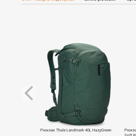
Рюкзак Thule Landmark 40L HazyGreen
Рюкза
Soft B