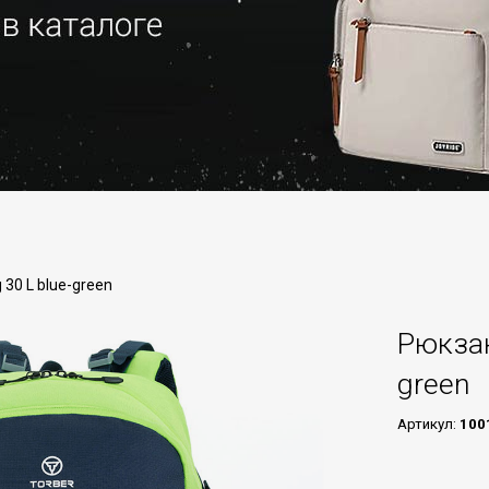
30 L blue-green
Рюкзак
green
Артикул:
100