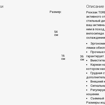
ки
Описание
Размер:
Рюкзак TOR
активного о
стильный ди
ваш активны
ним в поход
54
велосипеде.
см
охлаждением
Эргономи
лямки обесп
Прочные 
16
гарантирует 
36
см
см
Вместите
Карман на
котором нах
Грудная с
дополнител
Внешний 
Сигнальны
Регулиру
ношении.
Съемный 
Размеры изде