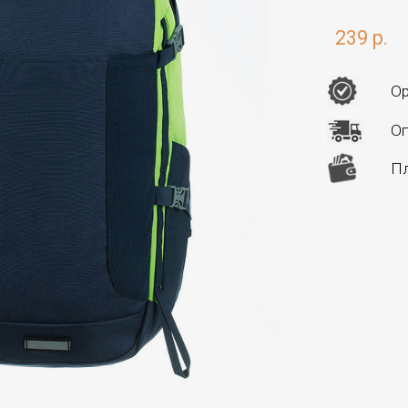
239 р.
Ор
Оп
Пл