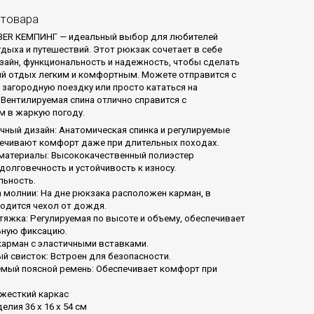
 товара
BER КЕМПИНГ — идеальный выбор для любителей
тдыха и путешествий. Этот рюкзак сочетает в себе
зайн, функциональность и надежность, чтобы сделать
й отдых легким и комфортным. Можете отправится с
, загородную поездку или просто кататься на
 Вентилируемая спина отлично справится с
 в жаркую погоду.
чный дизайн: Анатомическая спинка и регулируемые
ечивают комфорт даже при длительных походах.
материалы: Высококачественный полиэстер
долговечность и устойчивость к износу.
льность.
 молнии: На дне рюкзака расположен карман, в
одится чехол от дождя.
тяжка: Регулируемая по высоте и объему, обеспечивает
ьную фиксацию.
карман с эластичными вставками.
й свисток: Встроен для безопасности.
емый поясной ремень: Обеспечивает комфорт при
жесткий каркас
лия 36 х 16 х 54 см