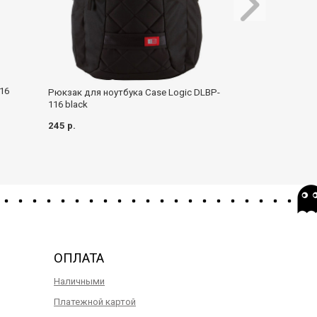
Рюкзак TORBER 
16
Рюкзак для ноутбука Case Logic DLBP-
BLU-P + Пенал
116 black
169 р.
245 р.
ОПЛАТА
Наличными
Платежной картой