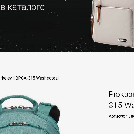
rkeley II BPCA-315 Washedteal
Рюкзак
315 Wa
Артикул:
100