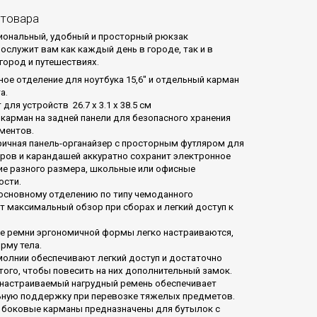
 товара
ональный, удобный и просторный рюкзак
рослужит вам как каждый день в городе, так и в
город и путешествиях.
ое отделение для ноутбука 15,6" и отдельный карман
а.
для устройств 26.7 x 3.1 x 38.5 см
карман на задней панели для безопасного хранения
ументов.
ичная панель-органайзер с просторным футляром для
еров и карандашей аккуратно сохранит электронное
е разного размера, школьные или офисные
ости.
 основному отделению по типу чемоданного
т максимальный обзор при сборах и легкий доступ к
е ремни эргономичной формы легко настраиваются,
рму тела.
молнии обеспечивают легкий доступ и достаточно
того, чтобы повесить на них дополнительный замок.
настраиваемый нагрудный ремень обеспечивает
ную поддержку при перевозке тяжелых предметов.
 боковые карманы предназначены для бутылок с