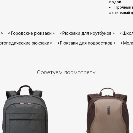
водой.
Прочный 
а стильный 
Городские рюкзаки
Рюкзаки для ноутбуков
Школ
>
<
>
<
>
<
ртопедические рюкзаки
Рюкзаки для подростков
Мол
>
<
>
<
Советуем посмотреть: