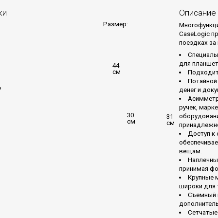
ки
Описание
Размер:
Многофункци
CaseLogic п
поездках за 
Специальн
для планшет
44
см
Подходит 
Потайной 
ь
денег и док
Асимметр
ручек, марк
30
оборудовани
31
см
см
принадлежн
Доступ к
обеспечивае
вещам.
Наплечны
принимая фо
Крупные 
широки для 
Съемный 
дополнитель
Сетчатые