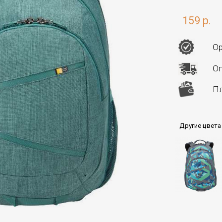
159 р.
Ор
Оп
Пл
Другие цвета