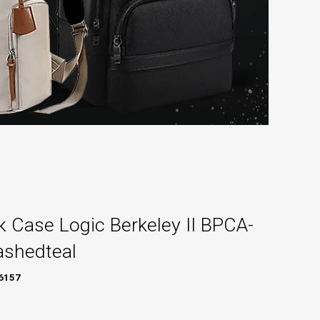
 Case Logic Berkeley II BPCA-
shedteal
6157