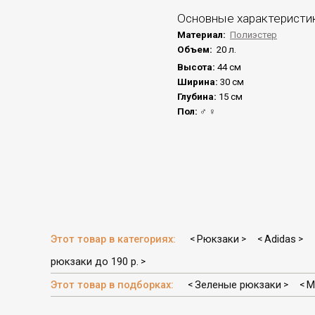
Основные характеристи
Материал:
Полиэстер
Объем:
20 л.
Высота:
44 см
Ширина:
30 см
Глубина:
15 см
Пол:
♂
♀
Этот товар в категориях:
Рюкзаки
Adidas
<
>
<
>
рюкзаки до 190 р.
>
Этот товар в подборках:
Зеленые рюкзаки
М
<
>
<