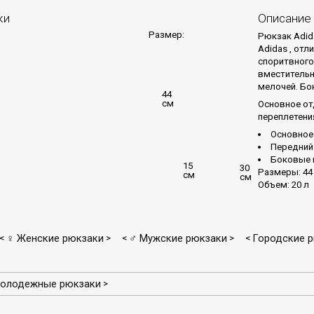
ки
Описание
Размер:
Рюкзак Adid
Adidas , от
споритвного
вместительн
мелочей. Бо
44
см
Основное от
переплетени
Основное
Передний
Боковые 
15
30
Размеры: 44 
см
см
Объем: 20 л
♀ Женские рюкзаки
♂ Мужские рюкзаки
Городские 
<
>
<
>
<
олодежные рюкзаки
>