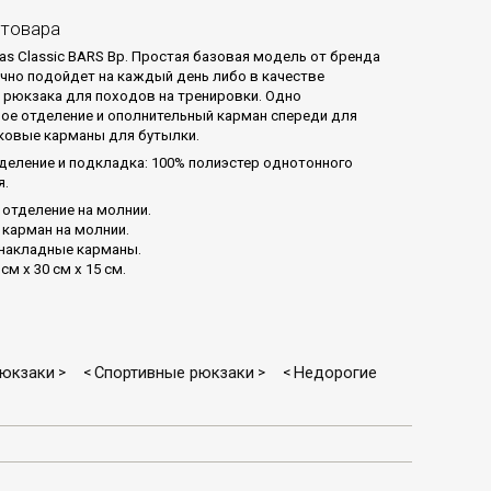
 товара
as Classic BARS Bp. Простая базовая модель от бренда
лично подойдет на каждый день либо в качестве
 рюкзака для походов на тренировки. Одно
ое отделение и ополнительный карман спереди для
ковые карманы для бутылки.
деление и подкладка: 100% полиэстер однотонного
я.
 отделение на молнии.
 карман на молнии.
накладные карманы.
см х 30 см х 15 см.
рюкзаки
Спортивные рюкзаки
Недорогие
>
<
>
<