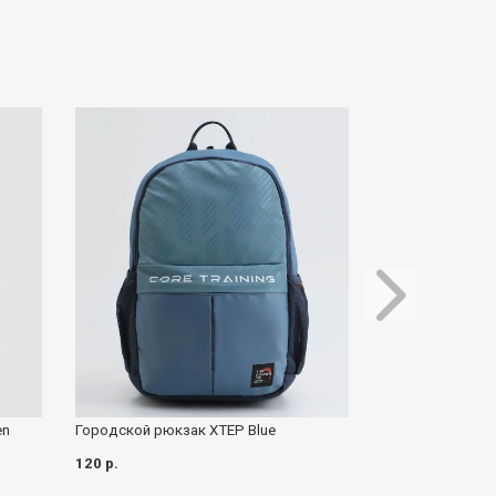
en
Городской рюкзак XTEP Blue
Рюкзак Adidas C
120 р.
110 р.