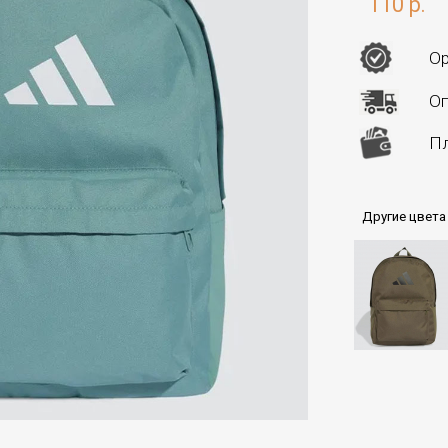
110 р.
Ор
Оп
Пл
Другие цвета