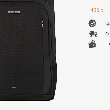
405 р.
Ор
Оп
Пл