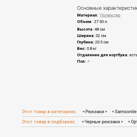
Основные характеристи
Материал:
Полиэстер
Объем:
27.50 л.
Высота:
48 см
Ширина:
32 см
Глубина:
20.5 см
Вес:
0.8 кг
Отделение для ноутбука:
ест
Пол:
♂
Этот товар в категориях:
Рюкзаки
Samsonite
<
>
<
Этот товар в подборках:
Черные рюкзаки
Ор
<
>
<