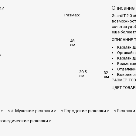
ки
Описание
Размер:
GuardIT 2.0
возможности
сочетая удо
еще более г
ОПИСАНИЕ 
48
см
Карман д
Органайзе
ь
Карман д
Возможно
Отделение
20.5
32
Боковые 
см
см
РАЗМЕР ТОВАР
ЦВЕТ ТОВАР
♂ Мужские рюкзаки
Городские рюкзаки
Рюкзаки
>
<
>
<
>
<
топедические рюкзаки
>