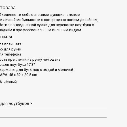
 товара
 объединяет в себе основные функциональные
 личной мобильности с совершенно новым дизайном,
бство повседневной сумки для переноски ноутбука с
ладким и профессиональным внешним видом.
ТОВАРА
ля планшета
р для ручек
ля телефона
сть крепления на ручку чемодана
 для ноутбука 17,3''
карманы для бутылок с водой и мелочей
А: 48 x 32 x 20.5 cm
А: чёрный
 для ноутбуков
>