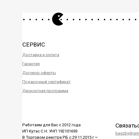
СЕРВИС
Доставка и оплата
Гарантия
Договор оферты
Подарочный сертификат
Дисконтная программа
Связать
Работаем для Вас с 2012 года
ИП Кутас С.Н. УНП 192101693
bagzby@gma
В Торговом реестре РБ с 29.11.2015 г