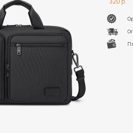
320 р.
Ор
Оп
Пл