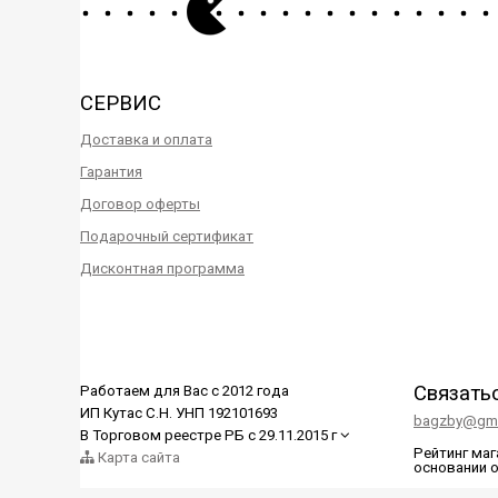
СЕРВИС
Доставка и оплата
Гарантия
Договор оферты
Подарочный сертификат
Дисконтная программа
Связать
Работаем для Вас с 2012 года
ИП Кутас С.Н. УНП 192101693
bagzby@gma
В Торговом реестре РБ с 29.11.2015 г
Рейтинг ма
Карта сайта
основании 