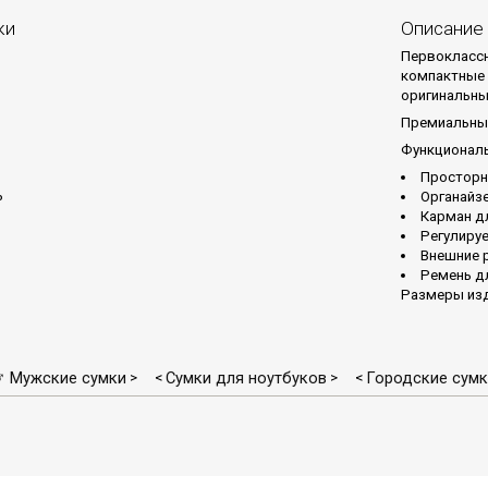
ки
Описание
Первоклассн
компактные 
оригинальны
Премиальные
Функциональ
Просторн
ь
Органайз
Карман д
Регулиру
Внешние 
Ремень д
Размеры изде
♂ Мужские сумки
Сумки для ноутбуков
Городские сумк
>
<
>
<