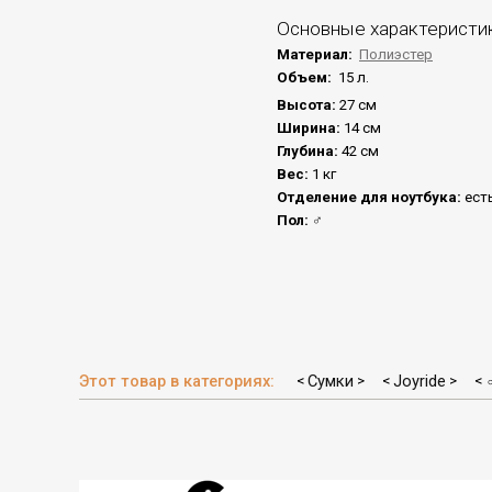
Основные характеристи
Материал:
Полиэстер
Объем:
15 л.
Высота:
27 см
Ширина:
14 см
Глубина:
42 см
Вес:
1 кг
Отделение для ноутбука:
ест
Пол:
♂
Этот товар в категориях:
Сумки
Joyride
<
>
<
>
<