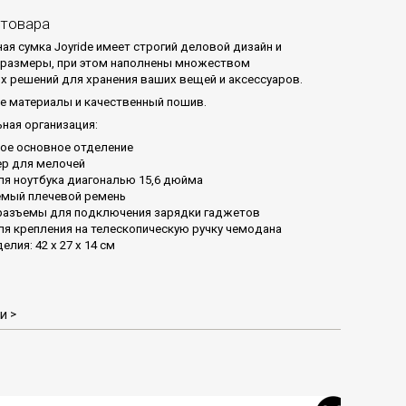
 товара
ая сумка Joyride имеет строгий деловой дизайн и
размеры, при этом наполнены множеством
х решений для хранения ваших вещей и аксессуаров.
 материалы и качественный пошив.
ная организация:
ое основное отделение
ер для мелочей
ля ноутбука диагональю 15,6 дюйма
емый плечевой ремень
разъемы для подключения зарядки гаджетов
ля крепления на телескопическую ручку чемодана
лия: 42 х 27 x 14 см
и
>