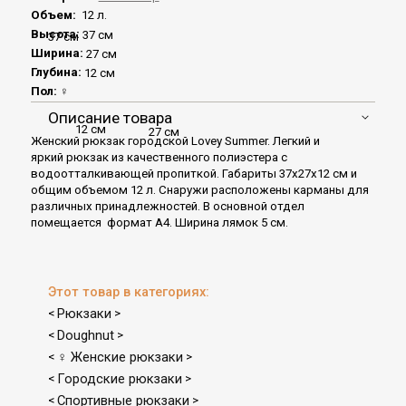
Объем:
12 л.
Высота:
37 см
37 см
Ширина:
27 см
Глубина:
12 см
Пол:
♀
Описание товара
12 см
27 см
Женский рюкзак городской Lovey Summer. Легкий и
яркий рюкзак из качественного полиэстера с
водоотталкивающей пропиткой. Габариты 37x27x12 см и
общим объемом 12 л. Снаружи расположены карманы для
различных принадлежностей. В основной отдел
помещается формат А4. Ширина лямок 5 см.
Этот товар в категориях:
Рюкзаки
<
>
Doughnut
<
>
♀ Женские рюкзаки
<
>
Городские рюкзаки
<
>
Спортивные рюкзаки
<
>