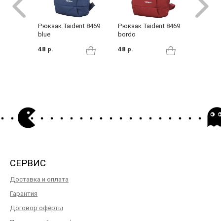
Рюкзак
Рюкзак Taident 8469
Рюкзак Taident 8469
black
blue
bordo
149 р.
48 р.
48 р.
СЕРВИС
Доставка и оплата
Гарантия
Договор оферты