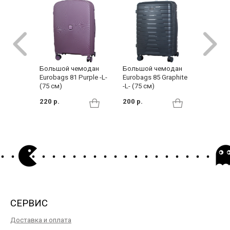
Большо
Большой чемодан
Большой чемодан
Eurobag
Eurobags 85 Graphite
Eurobags 81 Purple -L-
(75 см)
-L- (75 см)
(75 см)
200 р.
200 р.
220 р.
СЕРВИС
Доставка и оплата