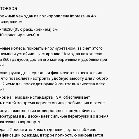
 товара
ожный чемодан из полипропилена Impreza на 4-х
расширением.
x48x30 (35 с расширением) см.
10 с расширением) л.
нные колеса, покрытые полиуретаном, за счёт этого
сшумно и устойчивы к стиранию. Чемодан на колесах
а 360 градусов, делая его маневренным и удобным при
ии.
ская ручка для перевозки фиксируется в нескольких
 что позволяет настроить удобную высоту для любого
ый чемодан проходит ручной контроль качества всех
ий.
ок на чемодане стандарта TSA обеспечивает
ь вещей во время перелетов или пребывания в отеле.
рпуса выполнен из полипропилена, он устойчив к
ературам и выдерживает сильные перегрузки во время
азгрузки в аэропорту.
дана 2 вместительных отделения, одно снабжено
 фиксации одежды, второе полностью закрывается