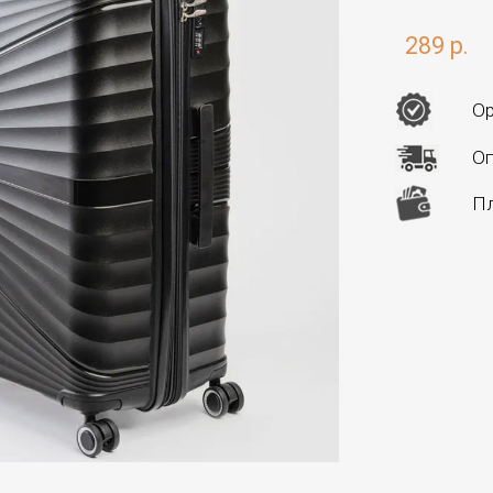
289 р.
Ор
Оп
Пл