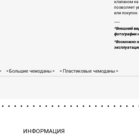
клапаном на
позволяет у
или покупок.
___
*Внешний вид
фотографии н
*Возможно н
эксплуатацию
Большие чемоданы
Пластиковые чемоданы
>
<
>
<
>
ИНФОРМАЦИЯ