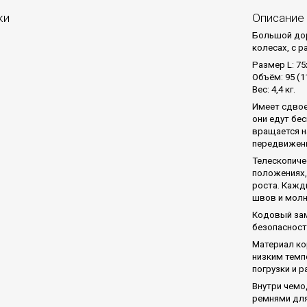
ки
Описание
Большой дор
колесах, с 
Размер L: 75
Объём: 95 (1
Вес: 4,4 кг.
Имеет сдвое
они едут бе
вращается н
передвижен
Телескопиче
положениях,
роста. Кажд
швов и молн
Кодовый зам
безопасност
Материал ко
низким темп
погрузки и р
Внутри чемо
ремнями для