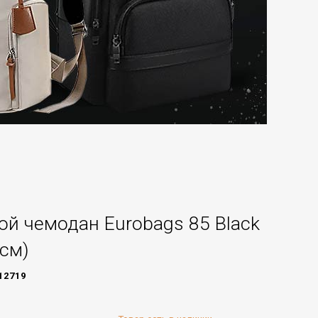
й чемодан Eurobags 85 Black
 см)
12719