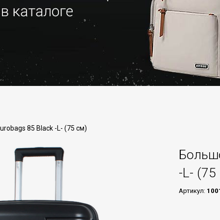
obags 85 Black -L- (75 см)
Большо
-L- (75
Артикул:
100