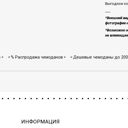
Выгодное со
___
*Внешний вид
фотографии н
*Возможно н
не влияющих 
s
% Распродажа чемоданов
Дешевые чемоданы до 200 
>
<
>
<
ИНФОРМАЦИЯ