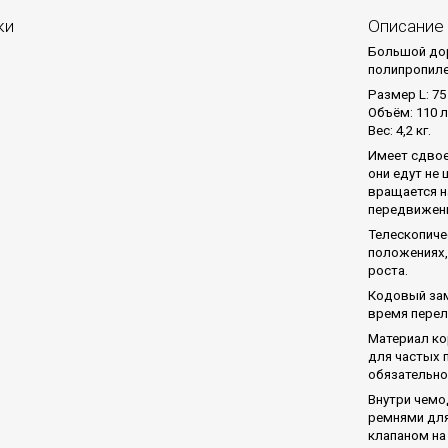
ки
Описание
Большой дор
полипропиле
Размер L: 75 
Объём: 110 л
Вес: 4,2 кг.
Имеет сдвое
они едут не
вращается н
передвижен
Телескопиче
положениях,
роста.
Кодовый зам
время перел
Материал ко
для частых 
обязательно
Внутри чемо
ремнями для
клапаном на