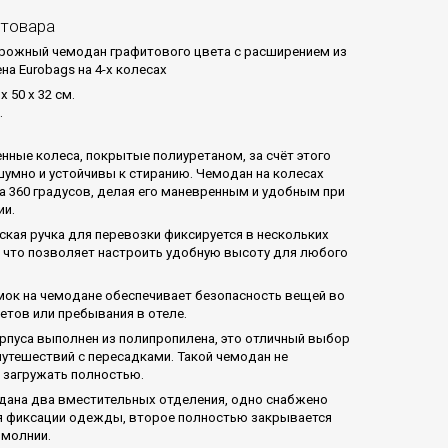
 товара
ожный чемодан графитового цвета с расширением из
на Eurobags на 4-х колесах
x 50 x 32 см.
.
нные колеса, покрытые полиуретаном, за счёт этого
 шумно и устойчивы к стиранию. Чемодан на колесах
а 360 градусов, делая его маневренным и удобным при
ии.
ская ручка для перевозки фиксируется в нескольких
 что позволяет настроить удобную высоту для любого
ок на чемодане обеспечивает безопасность вещей во
етов или пребывания в отеле.
рпуса выполнен из полипропилена, это отличный выбор
путешествий с пересадками. Такой чемодан не
 загружать полностью.
дана два вместительных отделения, одно снабжено
 фиксации одежды, второе полностью закрывается
 молнии.