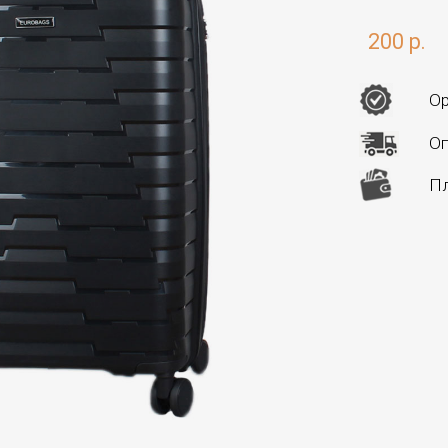
200 р.
Ор
Оп
Пл