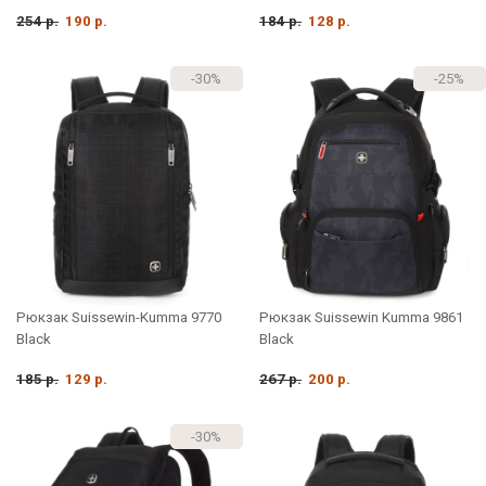
254 р.
190 р.
184 р.
128 р.
-30%
-25%
Рюкзак Suissewin-Kumma 9770
Рюкзак Suissewin Kumma 9861
Black
Black
185 р.
129 р.
267 р.
200 р.
-30%