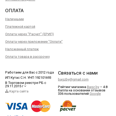
ОПЛАТА
Наличными
Платежной картой
Оплата через "Расчет" (ЕРИП)
Оплата через приложение "Оплати"
Наложенный платеж
Оплата товара в рассрочку
Связаться с нами
Работаем для Вас с 2012 года
ИП Кутас С.Н. УНП 192101693
bagzby@gmail.com
В Торговом реестре РБ с
29.11.2015 г
Рейтинг магазина
Bagz.by
–
4.8
балла
на основании отзывов
Карта сайта
336
пользователей
Google