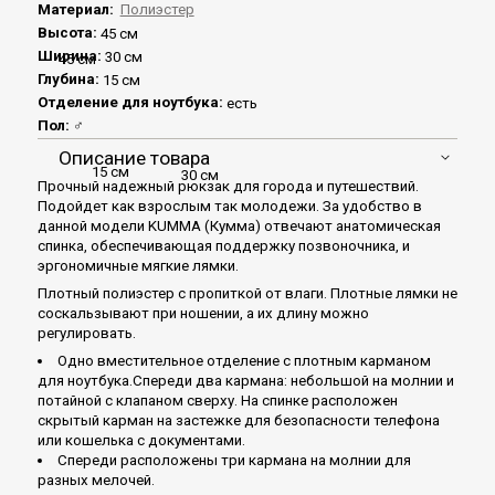
Материал:
Полиэстер
Высота:
45 см
Ширина:
30 см
45 см
Глубина:
15 см
Отделение для ноутбука:
есть
Пол:
♂
Описание товара
15 см
30 см
Прочный надежный рюкзак для города и путешествий.
Подойдет как взрослым так молодежи. За удобство в
данной модели KUMMA (Кумма) отвечают анатомическая
спинка, обеспечивающая поддержку позвоночника, и
эргономичные мягкие лямки.
Плотный полиэстер с пропиткой от влаги. Плотные лямки не
соскальзывают при ношении, а их длину можно
регулировать.
Одно вместительное отделение с плотным карманом
для ноутбука.Спереди два кармана: небольшой на молнии и
потайной с клапаном сверху. На спинке расположен
скрытый карман на застежке для безопасности телефона
или кошелька с документами.
Спереди расположены три кармана на молнии для
разных мелочей.