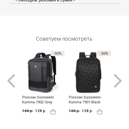
Swissgear рюкзаки и сумки
Советуем посмотреть:
-30%
-30%
Рюкзак
Рюкзак Suissewin
Рюкзак Suissewin-
Kumma 
Kumma 7902 Grey
Kumma 7901 Black
166 р.
166 р.
128 р.
166 р.
128 р.