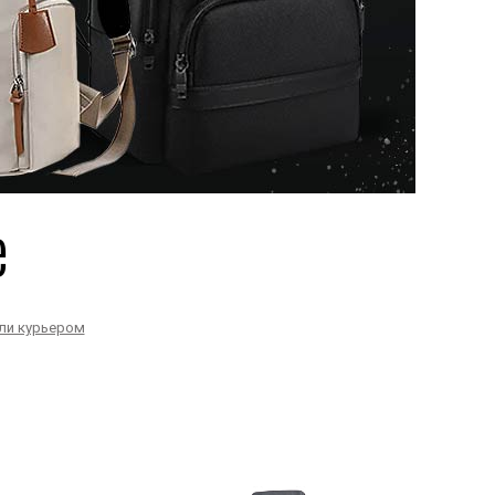
е
или курьером