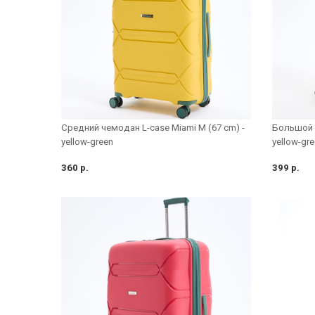
Средний чемодан L-case Miami M (67 cm) -
Большой ч
yellow-green
yellow-gr
360 р.
399 р.