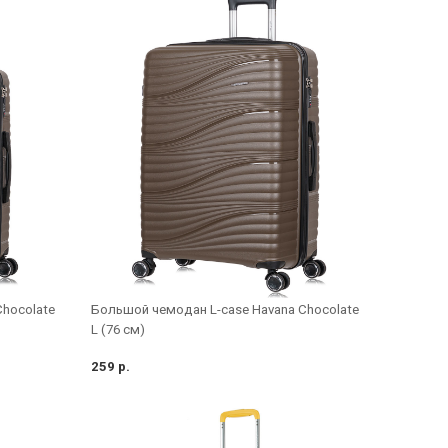
Сhocolate
Большой чемодан L-case Havana Сhocolate
L (76 см)
259 р.