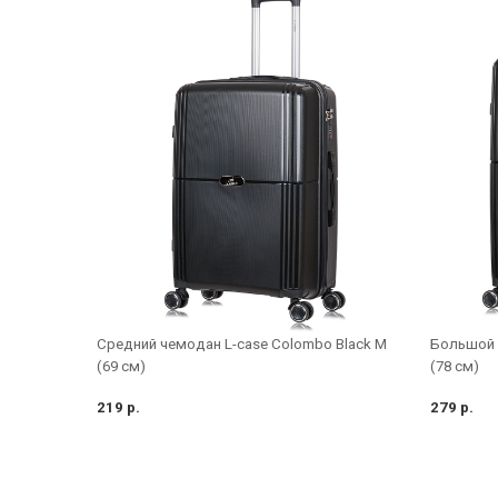
Средний чемодан L-case Colombo Black M
Большой 
(69 см)
(78 см)
219 р.
279 р.