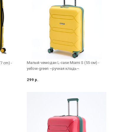
Малый чемодан L-case Miami S (55 см) -
7 cm) -
yellow-green ~ручная кладь~
299 р.