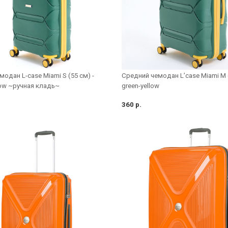
одан L-case Miami S (55 см) -
Средний чемодан L’case Miami M (
low ~ручная кладь~
green-yellow
360 р.