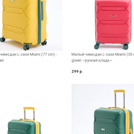
емодан L-case Miami (77 cm) -
Малый чемодан L-case Miami (55 с
een
green ~ручная кладь~
299 р.