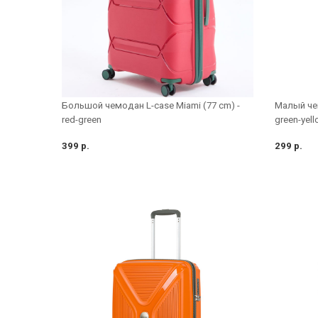
Большой чемодан L-case Miami (77 cm) -
Малый чем
red-green
green-yel
399 р.
299 р.