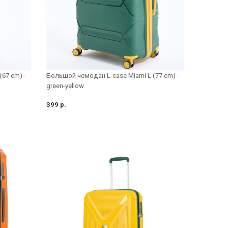
67 cm) -
Большой чемодан L-case Miami L (77 cm) -
green-yellow
399 р.