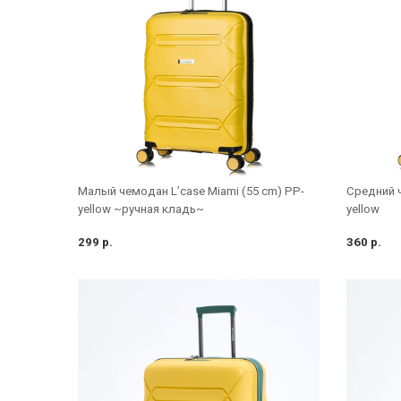
Малый чемодан L’case Miami (55 cm) PP-
Средний ч
yellow ~ручная кладь~
yellow
299 р.
360 р.