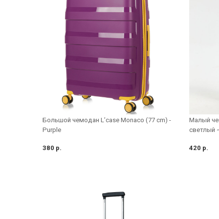
Большой чемодан L’case Monaco (77 cm) -
Малый чем
Purple
светлый 
380 р.
420 р.