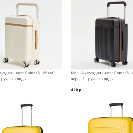
одан L-case Roma (S - 55 см)
Малый чемодан L-case Roma (S - 
~ручная кладь~
черный ~ручная кладь~
420 р.