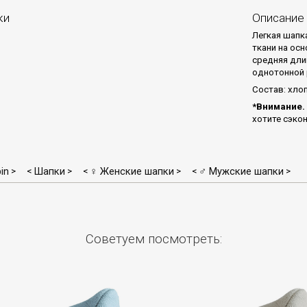
ки
Описание
Легкая шапка
ткани на осн
средняя дли
однотонной 
Состав: хлоп
*Внимание.
хотите сэко
in
Шапки
♀ Женские шапки
♂ Мужские шапки
>
<
>
<
>
<
>
Советуем посмотреть: