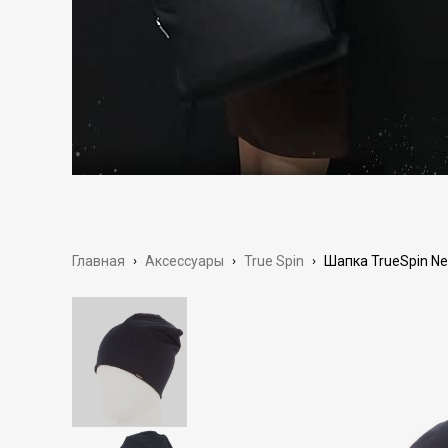
Главная
›
Аксессуары
›
True Spin
›
Шапка TrueSpin Nea