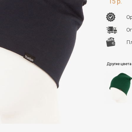
15 р.
Ор
Оп
Пл
Другие цвета