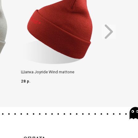
Шапка Joyride Wind mattone
Шапка Joyride W
28 р.
28 р.