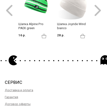
Шапка Alpine Pro
Шапка Joyride Wind
Шапка J
PAEK green
bianco
azzurro
16 р.
28 р.
28 р.
СЕРВИС
Доставка и оплата
Гарантия
Договор оферты