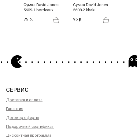
Сумка David Jones
Сумка David Jones
Женска
5609-1 bordeaux
5608-2 khaki
Jones 5
75 р.
95 р.
75 р.
СЕРВИС
Доставка и оплата
Гарантия
Договор оферты
Подарочный сертификат
Дисконтная программа