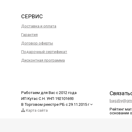
СЕРВИС
Доставка и оплата
Гарантия
Договор оферты
Подарочный сертификат
Дисконтная программа
Связать
Работаем для Вас с 2012 года
ИП Кутас С.Н. УНП 192101693
bagzby@gma
В Торговом реестре РБ с 29.11.2015 г
Рейтинг ма
Карта сайта
основании 