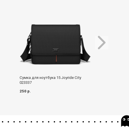
Cумка-шоппер Qid
Сумка для ноутбука 15 Joyride City
023337
100 р.
250 р.