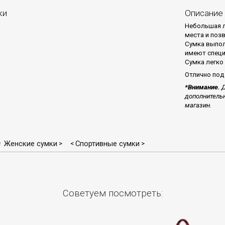
ки
Описание
Небольшая л
места и поз
Сумка выпол
имеют специ
Сумка легко 
Отлично под
*Внимание.
Д
дополнительн
магазин.
♀ Женские сумки
Спортивные сумки
>
<
>
Советуем посмотреть: