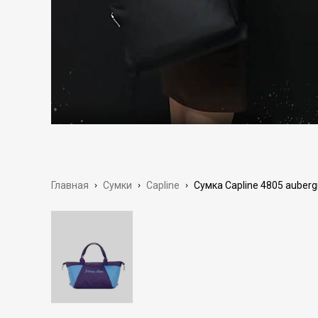
Главная
›
Сумки
›
Capline
›
Сумка Capline 4805 aubergi