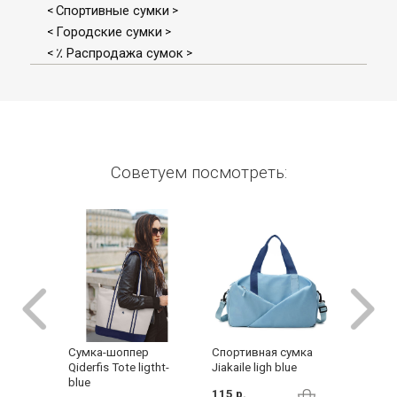
Спортивные сумки
<
>
Городские сумки
<
>
٪ Распродажа сумок
<
>
Советуем посмотреть:
Спортивная сумка
Cумка-шоппер
Женска
Jiakaile ligh blue
Qiderfis Tote ligtht-
Fashion
blue
115 р.
75 р.