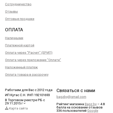
Сотрудничество
Отзывы
Оптовые продажи
ОПЛАТА
Наличными
Платежной картой
Оплата через "Расчет" (ЕРИП)
Оплата через приложение "Оплати"
Наложенный платеж
Оплата товара в рассрочку
Связаться с нами
Работаем для Вас с 2012 года
ИП Кутас С.Н. УНП 192101693
bagzby@gmail.com
В Торговом реестре РБ с
29.11.2015 г
Рейтинг магазина
Bagz.by
–
4.8
балла
на основании отзывов
Карта сайта
336
пользователей
Google