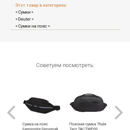
Этот товар в категориях:
Сумки
<
>
Deuter
<
>
Сумки на пояс
<
>
Советуем посмотреть:
Поясная сумка Thule
Поясная
Сумка на пояс
Tact TACTWP05
Aion TA
Samsonite Securipak